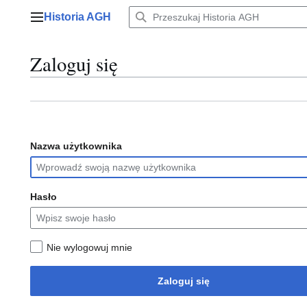
Przejdź
Historia AGH
do
Menu główne
zawartości
Zaloguj się
Nazwa użytkownika
Hasło
Nie wylogowuj mnie
Zaloguj się