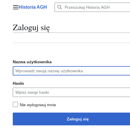
Przejdź
Historia AGH
do
Menu główne
zawartości
Zaloguj się
Nazwa użytkownika
Hasło
Nie wylogowuj mnie
Zaloguj się