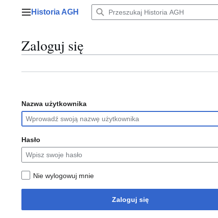
Przejdź
Historia AGH
do
Menu główne
zawartości
Zaloguj się
Nazwa użytkownika
Hasło
Nie wylogowuj mnie
Zaloguj się