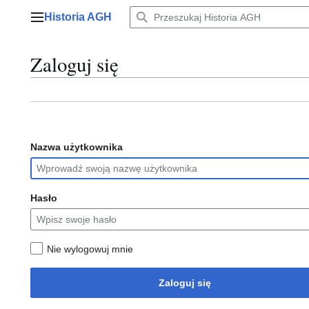
Przejdź
Historia AGH
do
Menu główne
zawartości
Zaloguj się
Nazwa użytkownika
Hasło
Nie wylogowuj mnie
Zaloguj się