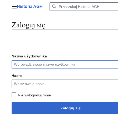
Przejdź
Historia AGH
do
Menu główne
zawartości
Zaloguj się
Nazwa użytkownika
Hasło
Nie wylogowuj mnie
Zaloguj się