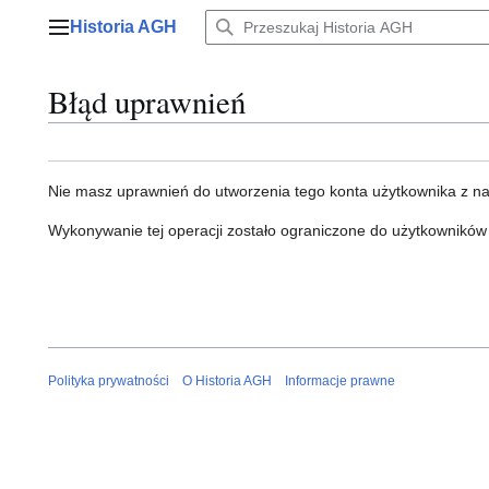
Przejdź
Historia AGH
do
Menu główne
zawartości
Błąd uprawnień
Nie masz uprawnień do utworzenia tego konta użytkownika z n
Wykonywanie tej operacji zostało ograniczone do użytkowników
Polityka prywatności
O Historia AGH
Informacje prawne