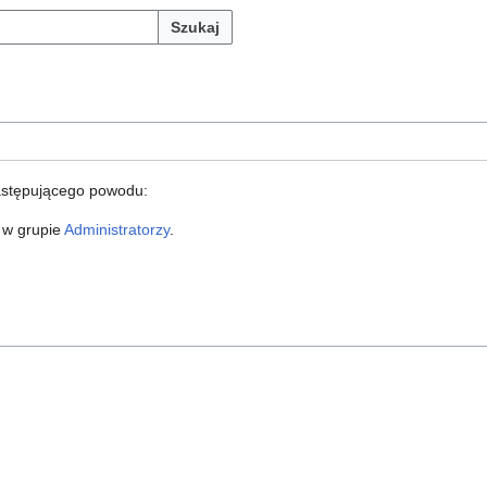
Szukaj
astępującego powodu:
 w grupie
Administratorzy
.