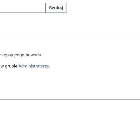
Szukaj
astępującego powodu:
 w grupie
Administratorzy
.