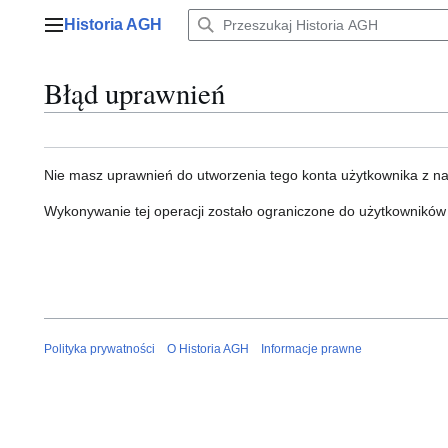
Przejdź
Historia AGH
do
Menu główne
zawartości
Błąd uprawnień
Nie masz uprawnień do utworzenia tego konta użytkownika z n
Wykonywanie tej operacji zostało ograniczone do użytkowników
Polityka prywatności
O Historia AGH
Informacje prawne