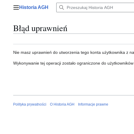
Przejdź
Historia AGH
do
Menu główne
zawartości
Błąd uprawnień
Nie masz uprawnień do utworzenia tego konta użytkownika z n
Wykonywanie tej operacji zostało ograniczone do użytkowników
Polityka prywatności
O Historia AGH
Informacje prawne