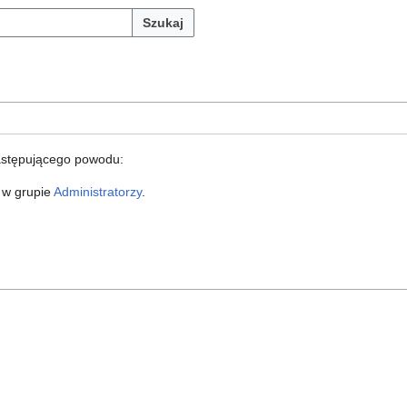
Szukaj
astępującego powodu:
 w grupie
Administratorzy
.