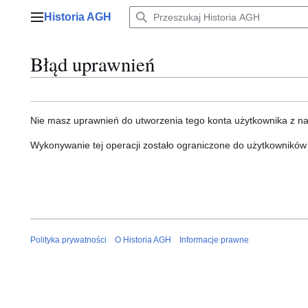
Przejdź
Historia AGH
do
Menu główne
zawartości
Błąd uprawnień
Nie masz uprawnień do utworzenia tego konta użytkownika z n
Wykonywanie tej operacji zostało ograniczone do użytkowników
Polityka prywatności
O Historia AGH
Informacje prawne