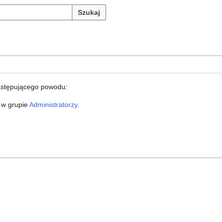
Szukaj
astępującego powodu:
 w grupie
Administratorzy
.