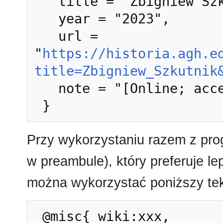
   title = "Zbigniew Szkutnik --- Historia AGH{,} ",

   year = "2023",

   url = 
"
https://historia.agh.e
title=Zbigniew_Szkutnik
   note = "[Online; accessed 6-sierpień-2026]"

Przy wykorzystaniu razem z pr
w preambule), który preferuje l
można wykorzystać poniższy tek
 @misc{ wiki:xxx,
