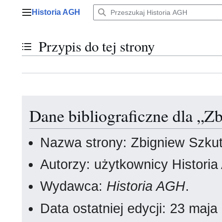
Przejdź
Historia AGH
do
Menu główne
zawartości
Przypis do tej strony
Przełącz stan spisu treści
Dane bibliograficzne dla „Z
Nazwa strony: Zbigniew Szkut
Autorzy: użytkownicy Histori
Wydawca:
Historia AGH
.
Data ostatniej edycji: 23 maj