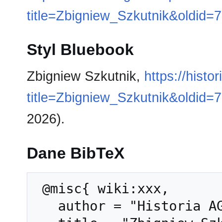
title=Zbigniew_Szkutnik&oldid=
Styl Bluebook
Zbigniew Szkutnik,
https://histo
title=Zbigniew_Szkutnik&oldid=
2026).
Dane BibTeX
 @misc{ wiki:xxx,

   author = "Historia AGH",
