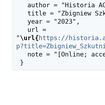
   author = "Historia AGH",

   title = "Zbigniew Szkutnik --- Historia AGH{,} ",

   year = "2023",

   url = 
"
\url{
https://historia.
p?title=Zbigniew_Szkutn
   note = "[Online; accessed 6-sierpień-2026]"
