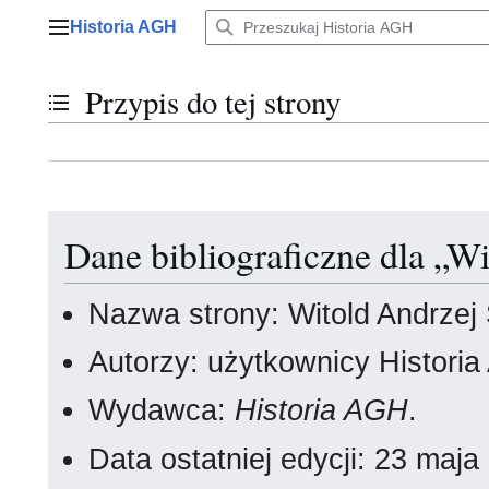
Przejdź
Historia AGH
do
Menu główne
zawartości
Przypis do tej strony
Przełącz stan spisu treści
Dane bibliograficzne dla „W
Nazwa strony: Witold Andrze
Autorzy: użytkownicy Histori
Wydawca:
Historia AGH
.
Data ostatniej edycji: 23 maj