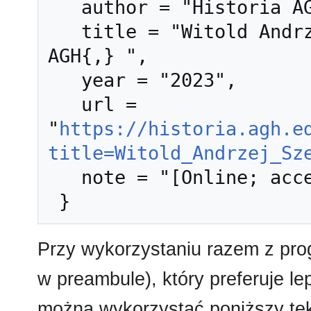
   author = "Historia AGH",

   title = "Witold Andrzej Szewczyk --- Historia 
AGH{,} ",

   year = "2023",

   url = 
"
https://historia.agh.e
title=Witold_Andrzej_Sz
   note = "[Online; accessed 9-sierpień-2026]"

Przy wykorzystaniu razem z pr
w preambule), który preferuje l
można wykorzystać poniższy tek