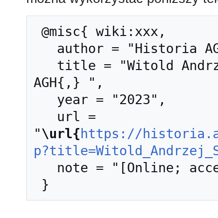
 @misc{ wiki:xxx,

   author = "Historia AGH",

   title = "Witold Andrzej Szewczyk --- Historia 
AGH{,} ",

   year = "2023",

   url = 
"
\url{
https://historia.
p?title=Witold_Andrzej_
   note = "[Online; accessed 9-sierpień-2026]"
