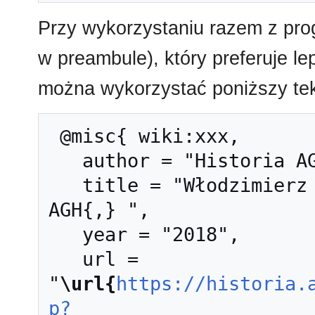
Przy wykorzystaniu razem z pr
w preambule), który preferuje l
można wykorzystać poniższy tek
 @misc{ wiki:xxx,

   author = "Historia AGH",

   title = "Włodzimierz Tadeusz Paterek --- Historia 
AGH{,} ",

   year = "2018",

   url = 
"
\url{
https://historia.
p?