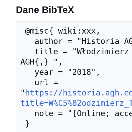
Dane BibTeX
 @misc{ wiki:xxx,

   author = "Historia AGH",

   title = "Włodzimierz Tadeusz Paterek --- Historia 
AGH{,} ",

   year = "2018",

   url = 
"
https://historia.agh.e
title=W%C5%82odzimierz_
   note = "[Online; accessed 6-sierpień-2026]"
