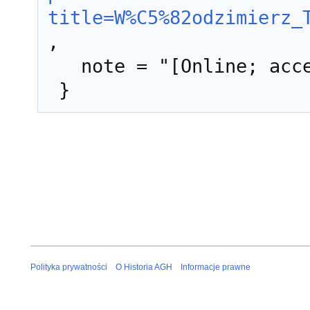
title=W%C5%82odzimierz_
,

   note = "[Online; accessed 6-sierpień-2026]"

Polityka prywatności
O Historia AGH
Informacje prawne