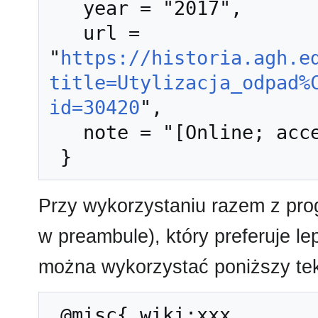
   year = "2017",

   url = 
"
https://historia.agh.e
title=Utylizacja_odpad%
id=30420
",

   note = "[Online; accessed 8-sierpień-2026]"

Przy wykorzystaniu razem z pr
w preambule), który preferuje l
można wykorzystać poniższy tek
 @misc{ wiki:xxx,
