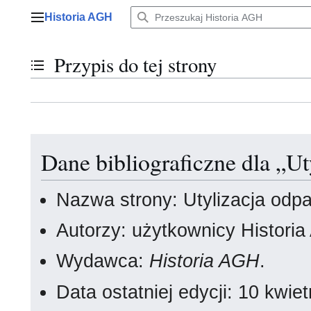
Przejdź
Historia AGH
do
Menu główne
zawartości
Przypis do tej strony
Przełącz stan spisu treści
Dane bibliograficzne dla „
Nazwa strony: Utylizacja od
Autorzy: użytkownicy Histori
Wydawca:
Historia AGH
.
Data ostatniej edycji: 10 kwi