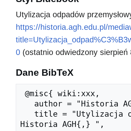
Utylizacja odpadów przemysłow
https://historia.agh.edu.pl/medi
title=Utylizacja_odpad%C3%
0
(ostatnio odwiedzony sierpień 
Dane BibTeX
 @misc{ wiki:xxx,

   author = "Historia AGH",

   title = "Utylizacja odpadów przemysłowych --- 
Historia AGH{,} ",
