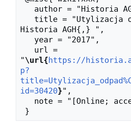
   author = "Historia AGH",

   title = "Utylizacja odpadów przemysłowych --- 
Historia AGH{,} ",

   year = "2017",

   url = 
"
\url{
https://historia.
p?
title=Utylizacja_odpad%
id=30420
}
",

   note = "[Online; accessed 8-sierpień-2026]"
