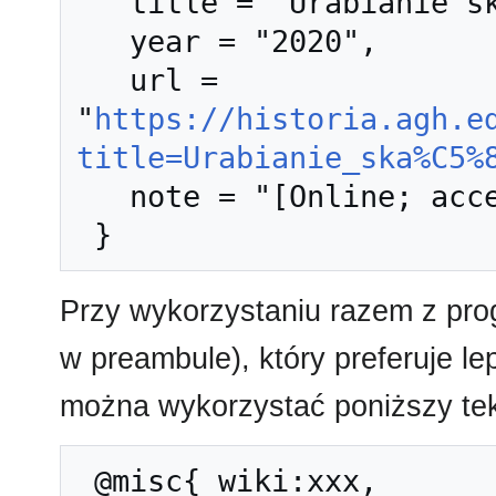
   title = "Urabianie skał --- Historia AGH{,} ",

   year = "2020",

   url = 
"
https://historia.agh.e
title=Urabianie_ska%C5%
   note = "[Online; accessed 7-sierpień-2026]"

Przy wykorzystaniu razem z pr
w preambule), który preferuje l
można wykorzystać poniższy tek
 @misc{ wiki:xxx,
