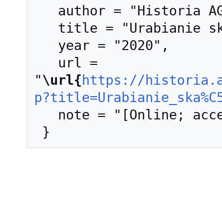
   author = "Historia AGH",

   title = "Urabianie skał --- Historia AGH{,} ",

   year = "2020",

   url = 
"
\url{
https://historia.
p?title=Urabianie_ska%C
   note = "[Online; accessed 7-sierpień-2026]"
