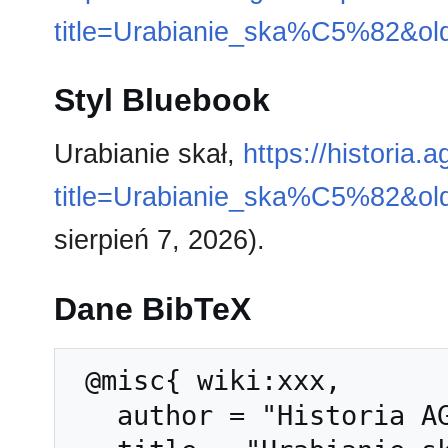
title=Urabianie_ska%C5%82&ol
Styl Bluebook
Urabianie skał,
https://historia.
title=Urabianie_ska%C5%82&ol
sierpień 7, 2026).
Dane BibTeX
 @misc{ wiki:xxx,

   author = "Historia AGH",
