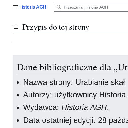
Przejdź
Historia AGH
do
Menu główne
zawartości
Przypis do tej strony
Przełącz stan spisu treści
Dane bibliograficzne dla „Ur
Nazwa strony: Urabianie skał
Autorzy: użytkownicy Histori
Wydawca:
Historia AGH
.
Data ostatniej edycji: 28 paź