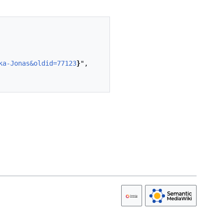
ka-Jonas&oldid=77123
}
",
