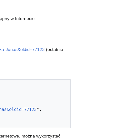
ępny w Internecie:
ska-Jonas&oldid=77123
(ostatnio
nas&oldid=77123
",

nternetowe, można wykorzystać