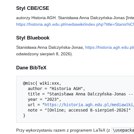
Styl CBE/CSE
autorzy Historia AGH. Stanisława Anna Dalczyńska-Jonas [Inte
https://historia.agh.edu.pl/mediawiki/index.php?title=St
Styl Bluebook
Stanisława Anna Dalczyńska-Jonas,
https://historia.agh.ed
odwiedzony sierpień 8, 2026).
Dane BibTeX
 @misc{ wiki:xxx,

   author = "Historia AGH",

   title = "Stanisława Anna Dalczyńska-Jonas --- Historia AGH{,} ",

   year = "2023",

   url = "
https://historia.agh.edu.pl/mediawiki
   note = "[Online; accessed 8-sierpień-2026]"

Przy wykorzystaniu razem z programem LaTeX (z
\usepack