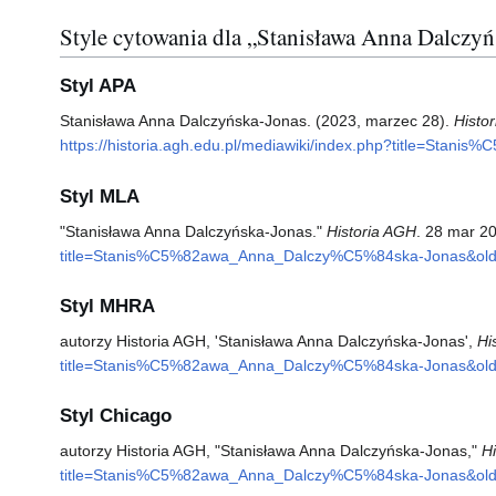
Style cytowania dla „Stanisława Anna Dalczy
Styl APA
Stanisława Anna Dalczyńska-Jonas. (2023, marzec 28).
Histo
https://historia.agh.edu.pl/mediawiki/index.php?title=St
Styl MLA
"Stanisława Anna Dalczyńska-Jonas."
Historia AGH
. 28 mar 2
title=Stanis%C5%82awa_Anna_Dalczy%C5%84ska-Jonas&old
Styl MHRA
autorzy Historia AGH, 'Stanisława Anna Dalczyńska-Jonas',
Hi
title=Stanis%C5%82awa_Anna_Dalczy%C5%84ska-Jonas&old
Styl Chicago
autorzy Historia AGH, "Stanisława Anna Dalczyńska-Jonas,"
H
title=Stanis%C5%82awa_Anna_Dalczy%C5%84ska-Jonas&old