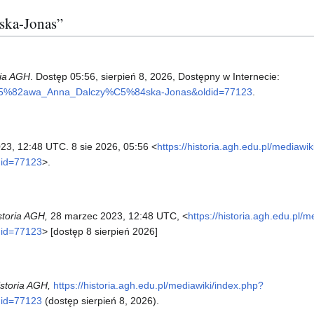
ńska-Jonas”
ria AGH
. Dostęp 05:56, sierpień 8, 2026, Dostępny w Internecie:
anis%C5%82awa_Anna_Dalczy%C5%84ska-Jonas&oldid=77123
.
023, 12:48 UTC. 8 sie 2026, 05:56 <
https://historia.agh.edu.pl/mediawi
id=77123
>.
storia AGH,
28 marzec 2023, 12:48 UTC, <
https://historia.agh.edu.pl/
id=77123
> [dostęp 8 sierpień 2026]
istoria AGH,
https://historia.agh.edu.pl/mediawiki/index.php?
id=77123
(dostęp sierpień 8, 2026).