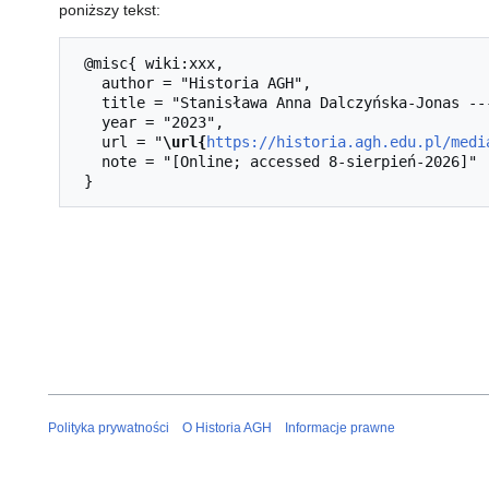
poniższy tekst:
 @misc{ wiki:xxx,

   author = "Historia AGH",

   title = "Stanisława Anna Dalczyńska-Jonas --- Historia AGH{,} ",

   year = "2023",

   url = "
\url{
https://historia.agh.edu.pl/medi
   note = "[Online; accessed 8-sierpień-2026]"

Polityka prywatności
O Historia AGH
Informacje prawne