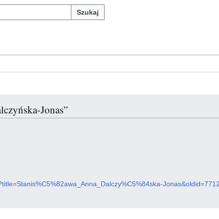
Szukaj
alczyńska-Jonas”
x.php?title=Stanis%C5%82awa_Anna_Dalczy%C5%84ska-Jonas&oldid=771