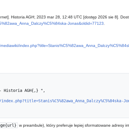
rnet]. Historia AGH; 2023 mar 28, 12:48 UTC [dostęp 2026 sie 8]. Dost
anis%C5%82awa_Anna_Dalczy%C5%84ska-Jonas&oldid=77123
.
u.pl/mediawiki/index.php?title=Stanis%C5%82awa_Anna_Dalczy%C5%84
/index.php?title=Stanis%C5%82awa_Anna_Dalczy%C5%84ska-Jo
age{url}
w preambule), który preferuje lepiej sformatowane adresy i