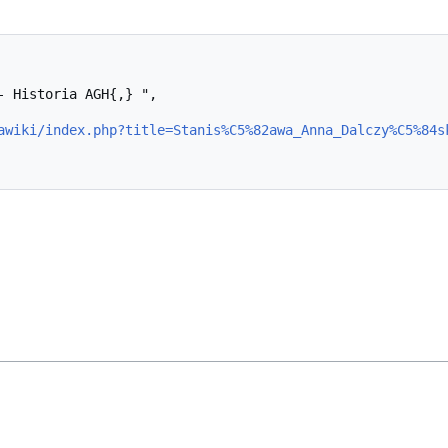
awiki/index.php?title=Stanis%C5%82awa_Anna_Dalczy%C5%84s