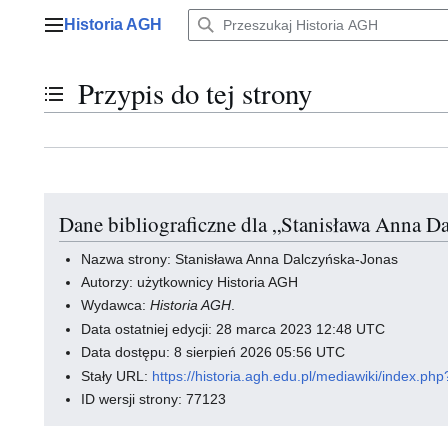
Przejdź
Historia AGH
do
Menu główne
zawartości
Przypis do tej strony
Przełącz stan spisu treści
Dane bibliograficzne dla „Stanisława Anna D
Nazwa strony: Stanisława Anna Dalczyńska-Jonas
Autorzy: użytkownicy Historia AGH
Wydawca:
Historia AGH
.
Data ostatniej edycji: 28 marca 2023 12:48 UTC
Data dostępu: 8 sierpień 2026 05:56 UTC
Stały URL:
https://historia.agh.edu.pl/mediawiki/inde
ID wersji strony: 77123