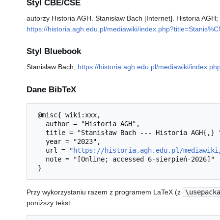
Styl CBE/CSE
autorzy Historia AGH. Stanisław Bach [Internet]. Historia AGH
https://historia.agh.edu.pl/mediawiki/index.php?title=Stan
Styl Bluebook
Stanisław Bach,
https://historia.agh.edu.pl/mediawiki/index
Dane BibTeX
 @misc{ wiki:xxx,

   author = "Historia AGH",

   title = "Stanisław Bach --- Historia AGH{,} ",

   year = "2023",

   url = "
https://historia.agh.edu.pl/mediawiki
   note = "[Online; accessed 6-sierpień-2026]"

Przy wykorzystaniu razem z programem LaTeX (z
\usepack
poniższy tekst: