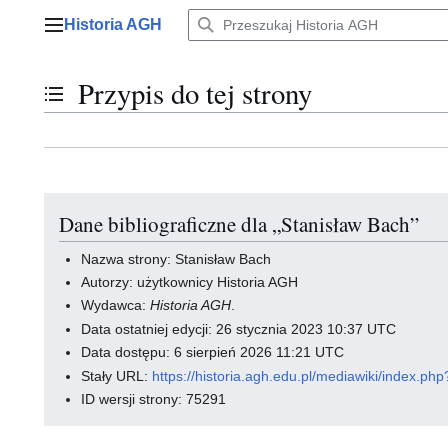
Przejdź
Historia AGH
do
Menu główne
zawartości
Przypis do tej strony
Przełącz stan spisu treści
Dane bibliograficzne dla „Stanisław Bach”
Nazwa strony: Stanisław Bach
Autorzy: użytkownicy Historia AGH
Wydawca:
Historia AGH
.
Data ostatniej edycji: 26 stycznia 2023 10:37 UTC
Data dostępu: 6 sierpień 2026 11:21 UTC
Stały URL:
https://historia.agh.edu.pl/mediawiki/index
ID wersji strony: 75291