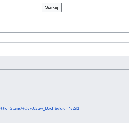
Szukaj
.php?title=Stanis%C5%82aw_Bach&oldid=75291