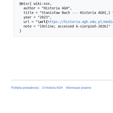
 @misc{ wiki:xxx,

   author = "Historia AGH",

   title = "Stanisław Bach --- Historia AGH{,} ",

   year = "2023",

   url = "
\url{
https://historia.agh.edu.pl/medi
   note = "[Online; accessed 6-sierpień-2026]"

Polityka prywatności
O Historia AGH
Informacje prawne