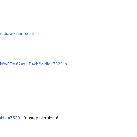
/mediawiki/index.php?
=Stanis%C5%82aw_Bach&oldid=75291
>.
oldid=75291
(dostęp sierpień 6,