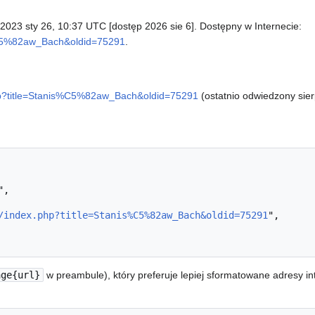
; 2023 sty 26, 10:37 UTC [dostęp 2026 sie 6]. Dostępny w Internecie:
is%C5%82aw_Bach&oldid=75291
.
.php?title=Stanis%C5%82aw_Bach&oldid=75291
(ostatnio odwiedzony sier
/index.php?title=Stanis%C5%82aw_Bach&oldid=75291
",

age{url}
w preambule), który preferuje lepiej sformatowane adresy i