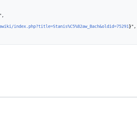
awiki/index.php?title=Stanis%C5%82aw_Bach&oldid=75291
}
",
