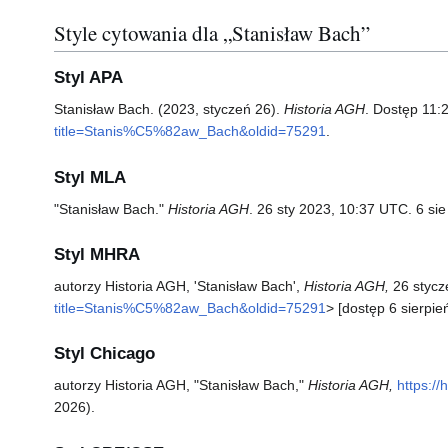
Style cytowania dla „Stanisław Bach”
Styl APA
Stanisław Bach. (2023, styczeń 26).
Historia AGH
. Dostęp 11:
title=Stanis%C5%82aw_Bach&oldid=75291
.
Styl MLA
"Stanisław Bach."
Historia AGH
. 26 sty 2023, 10:37 UTC. 6 sie
Styl MHRA
autorzy Historia AGH, 'Stanisław Bach',
Historia AGH,
26 stycz
title=Stanis%C5%82aw_Bach&oldid=75291
> [dostęp 6 sierpie
Styl Chicago
autorzy Historia AGH, "Stanisław Bach,"
Historia AGH,
https:/
2026).