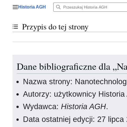
Przejdź
Historia AGH
do
Menu główne
zawartości
Przypis do tej strony
Przełącz stan spisu treści
Dane bibliograficzne dla „N
Nazwa strony: Nanotechnolog
Autorzy: użytkownicy Histori
Wydawca:
Historia AGH
.
Data ostatniej edycji: 27 lip