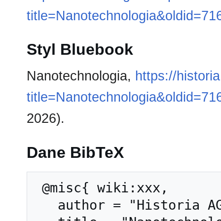
title=Nanotechnologia&oldid=71
Styl Bluebook
Nanotechnologia,
https://histor
title=Nanotechnologia&oldid=71
2026).
Dane BibTeX
 @misc{ wiki:xxx,

   author = "Historia AGH",
