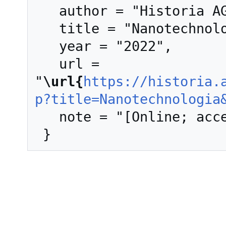
   author = "Historia AGH",

   title = "Nanotechnologia --- Historia AGH{,} ",

   year = "2022",

   url = 
"
\url{
https://historia.
p?title=Nanotechnologia
   note = "[Online; accessed 9-sierpień-2026]"
