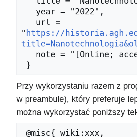
   title = "Nanotechnologia --- Historia AGH{,} ",

   year = "2022",

   url = 
"
https://historia.agh.e
title=Nanotechnologia&o
   note = "[Online; accessed 9-sierpień-2026]"

Przy wykorzystaniu razem z pr
w preambule), który preferuje l
można wykorzystać poniższy tek
 @misc{ wiki:xxx,
