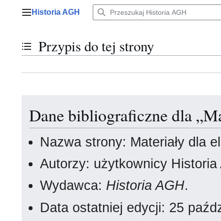
Przejdź
Historia AGH
do
Menu główne
zawartości
Przypis do tej strony
Przełącz stan spisu treści
Dane bibliograficzne dla „Ma
Nazwa strony: Materiały dla el
Autorzy: użytkownicy Histori
Wydawca:
Historia AGH
.
Data ostatniej edycji: 25 paź