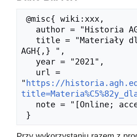
 @misc{ wiki:xxx,

   author = "Historia AGH",

   title = "Materiały dla elektroniki --- Historia 
AGH{,} ",

   year = "2021",

   url = 
"
https://historia.agh.e
title=Materia%C5%82y_dl
   note = "[Online; accessed 9-sierpień-2026]"

Przy wykorzystaniu razem z pr