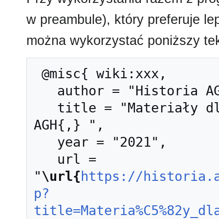
w preambule), który preferuje l
można wykorzystać poniższy tek
 @misc{ wiki:xxx,

   author = "Historia AGH",

   title = "Materiały dla elektroniki --- Historia 
AGH{,} ",

   year = "2021",

   url = 
"
\url{
https://historia.
p?
title=Materia%C5%82y_dl