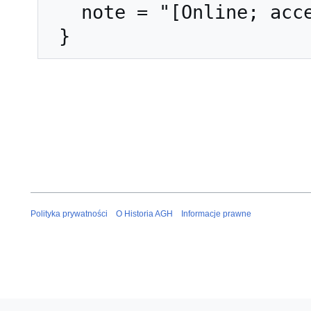
   note = "[Online; accessed 9-sierpień-2026]"

Polityka prywatności
O Historia AGH
Informacje prawne