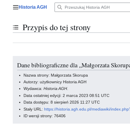
Przejdź
Historia AGH
do
Menu główne
zawartości
Przypis do tej strony
Przełącz stan spisu treści
Dane bibliograficzne dla „Małgorzata Skorup
Nazwa strony: Małgorzata Skorupa
Autorzy: użytkownicy Historia AGH
Wydawca:
Historia AGH
.
Data ostatniej edycji: 2 marca 2023 08:51 UTC
Data dostępu: 8 sierpień 2026 11:27 UTC
Stały URL:
https://historia.agh.edu.pl/mediawiki/index
ID wersji strony: 76406