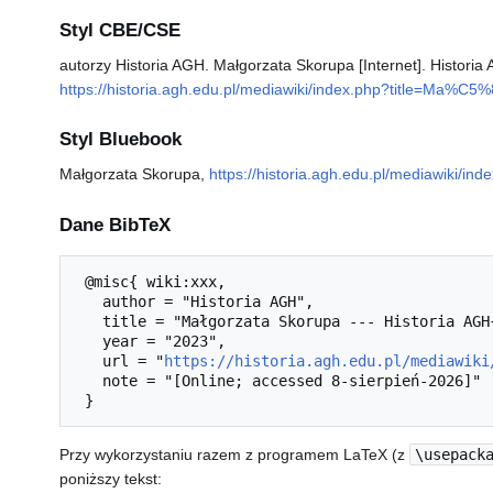
Styl CBE/CSE
autorzy Historia AGH. Małgorzata Skorupa [Internet]. Histori
https://historia.agh.edu.pl/mediawiki/index.php?title=Ma%C
Styl Bluebook
Małgorzata Skorupa,
https://historia.agh.edu.pl/mediawiki/
Dane BibTeX
 @misc{ wiki:xxx,

   author = "Historia AGH",

   title = "Małgorzata Skorupa --- Historia AGH{,} ",

   year = "2023",

   url = "
https://historia.agh.edu.pl/mediawiki
   note = "[Online; accessed 8-sierpień-2026]"

Przy wykorzystaniu razem z programem LaTeX (z
\usepack
poniższy tekst: