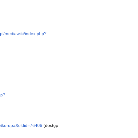
u.pl/mediawiki/index.php?
hp?
a_Skorupa&oldid=76406
(dostęp