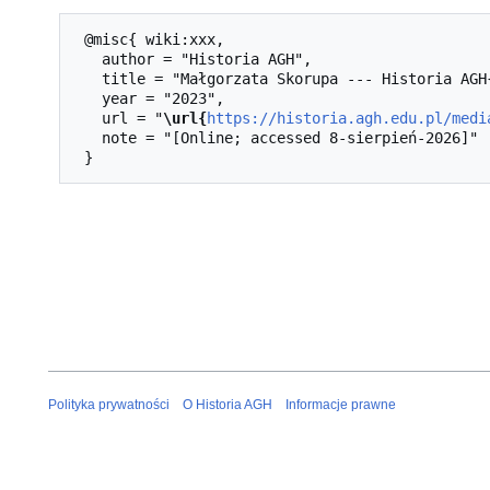
 @misc{ wiki:xxx,

   author = "Historia AGH",

   title = "Małgorzata Skorupa --- Historia AGH{,} ",

   year = "2023",

   url = "
\url{
https://historia.agh.edu.pl/medi
   note = "[Online; accessed 8-sierpień-2026]"

Polityka prywatności
O Historia AGH
Informacje prawne