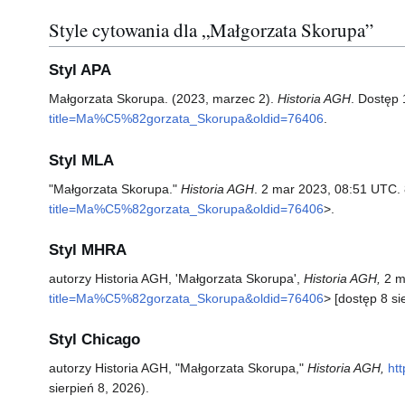
Style cytowania dla „Małgorzata Skorupa”
Styl APA
Małgorzata Skorupa. (2023, marzec 2).
Historia AGH
. Dostęp 
title=Ma%C5%82gorzata_Skorupa&oldid=76406
.
Styl MLA
"Małgorzata Skorupa."
Historia AGH
. 2 mar 2023, 08:51 UTC. 
title=Ma%C5%82gorzata_Skorupa&oldid=76406
>.
Styl MHRA
autorzy Historia AGH, 'Małgorzata Skorupa',
Historia AGH,
2 m
title=Ma%C5%82gorzata_Skorupa&oldid=76406
> [dostęp 8 si
Styl Chicago
autorzy Historia AGH, "Małgorzata Skorupa,"
Historia AGH,
ht
sierpień 8, 2026).