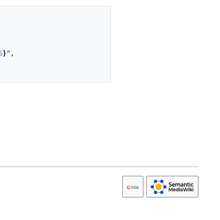
6
}
",
