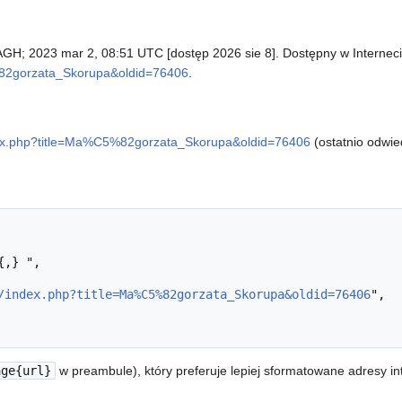
a AGH; 2023 mar 2, 08:51 UTC [dostęp 2026 sie 8]. Dostępny w Interneci
5%82gorzata_Skorupa&oldid=76406
.
index.php?title=Ma%C5%82gorzata_Skorupa&oldid=76406
(ostatnio odwie
/index.php?title=Ma%C5%82gorzata_Skorupa&oldid=76406
",

age{url}
w preambule), który preferuje lepiej sformatowane adresy i