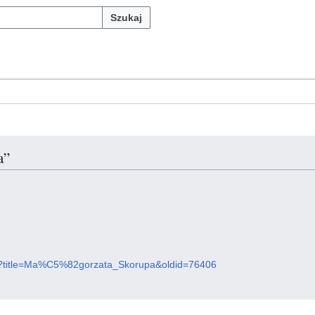
Szukaj
a”
.php?title=Ma%C5%82gorzata_Skorupa&oldid=76406