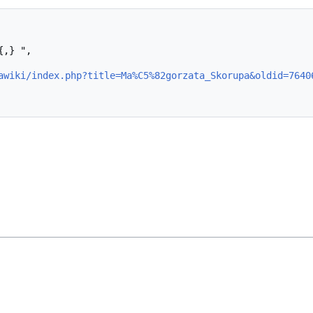
awiki/index.php?title=Ma%C5%82gorzata_Skorupa&oldid=7640