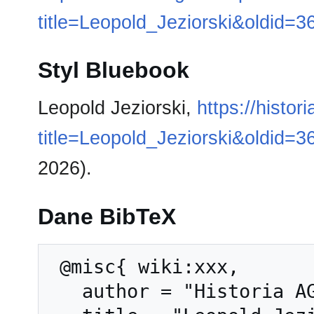
title=Leopold_Jeziorski&oldid=3
Styl Bluebook
Leopold Jeziorski,
https://histo
title=Leopold_Jeziorski&oldid=3
2026).
Dane BibTeX
 @misc{ wiki:xxx,

   author = "Historia AGH",
