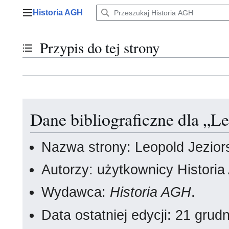
Przejdź
Historia AGH
do
Menu główne
zawartości
Przypis do tej strony
Przełącz stan spisu treści
Dane bibliograficzne dla „Le
Nazwa strony: Leopold Jezior
Autorzy: użytkownicy Histori
Wydawca:
Historia AGH
.
Data ostatniej edycji: 21 gru