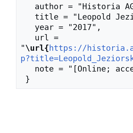
   author = "Historia AGH",

   title = "Leopold Jeziorski --- Historia AGH{,} ",

   year = "2017",

   url = 
"
\url{
https://historia.
p?title=Leopold_Jeziors
   note = "[Online; accessed 6-sierpień-2026]"
