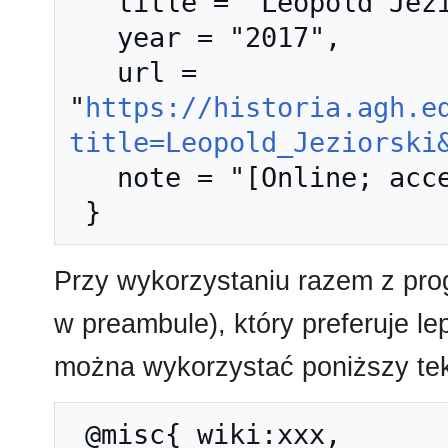
   title = "Leopold Jeziorski --- Historia AGH{,} ",

   year = "2017",

   url = 
"
https://historia.agh.e
title=Leopold_Jeziorski
   note = "[Online; accessed 6-sierpień-2026]"

Przy wykorzystaniu razem z pr
w preambule), który preferuje l
można wykorzystać poniższy tek
 @misc{ wiki:xxx,
