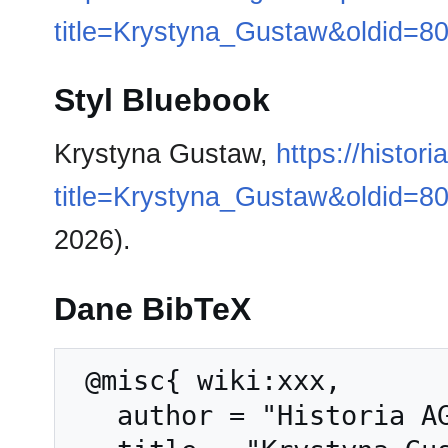
title=Krystyna_Gustaw&oldid=8
Styl Bluebook
Krystyna Gustaw,
https://histor
title=Krystyna_Gustaw&oldid=8
2026).
Dane BibTeX
 @misc{ wiki:xxx,

   author = "Historia AGH",
