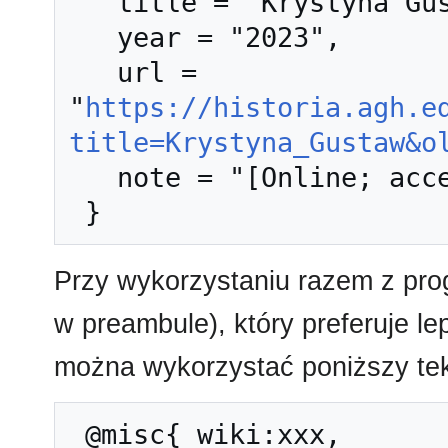
   title = "Krystyna Gustaw --- Historia AGH{,} ",

   year = "2023",

   url = 
"
https://historia.agh.e
title=Krystyna_Gustaw&o
   note = "[Online; accessed 6-sierpień-2026]"

Przy wykorzystaniu razem z pr
w preambule), który preferuje l
można wykorzystać poniższy tek
 @misc{ wiki:xxx,
