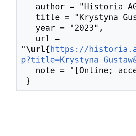
   author = "Historia AGH",

   title = "Krystyna Gustaw --- Historia AGH{,} ",

   year = "2023",

   url = 
"
\url{
https://historia.
p?title=Krystyna_Gustaw
   note = "[Online; accessed 6-sierpień-2026]"
