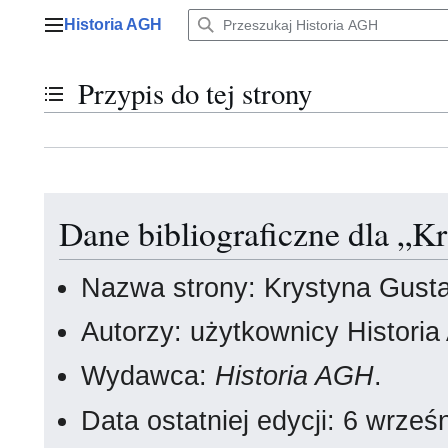
Przejdź
Historia AGH
do
Menu główne
zawartości
Przypis do tej strony
Przełącz stan spisu treści
Dane bibliograficzne dla „K
Nazwa strony: Krystyna Gust
Autorzy: użytkownicy Histori
Wydawca:
Historia AGH
.
Data ostatniej edycji: 6 wrze