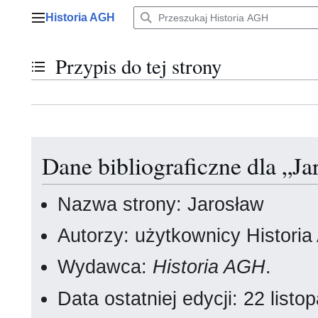
Przejdź
Historia AGH
do
Menu główne
zawartości
Przypis do tej strony
Przełącz stan spisu treści
Dane bibliograficzne dla „Ja
Nazwa strony: Jarosław
Autorzy: użytkownicy Histori
Wydawca:
Historia AGH
.
Data ostatniej edycji: 22 lis