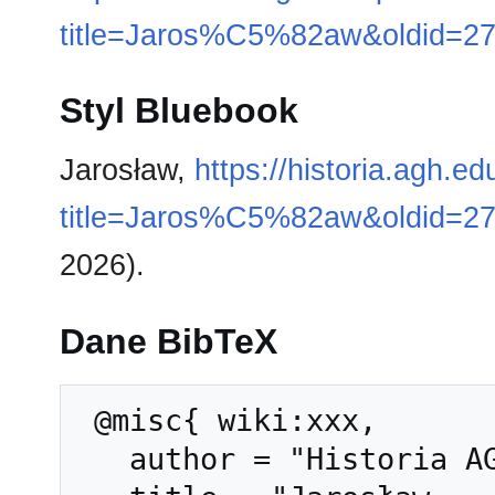
title=Jaros%C5%82aw&oldid=2
Styl Bluebook
Jarosław,
https://historia.agh.e
title=Jaros%C5%82aw&oldid=2
2026).
Dane BibTeX
 @misc{ wiki:xxx,

   author = "Historia AGH",
