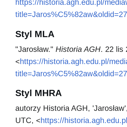
https://historia.agh.edu.pl/medi
title=Jaros%C5%82aw&oldid=2
Styl MLA
"Jarosław."
Historia AGH
. 22 li
<
https://historia.agh.edu.pl/med
title=Jaros%C5%82aw&oldid=2
Styl MHRA
autorzy Historia AGH, 'Jarosław'
UTC, <
https://historia.agh.edu.