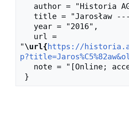
   author = "Historia AGH",

   title = "Jarosław --- Historia AGH{,} ",

   year = "2016",

   url = 
"
\url{
https://historia.
p?title=Jaros%C5%82aw&o
   note = "[Online; accessed 8-sierpień-2026]"
