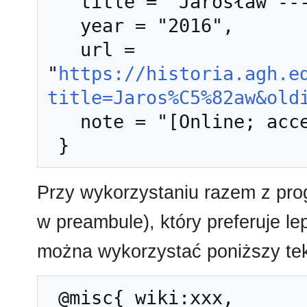
   title = "Jarosław --- Historia AGH{,} ",

   year = "2016",

   url = 
"
https://historia.agh.e
title=Jaros%C5%82aw&old
   note = "[Online; accessed 8-sierpień-2026]"

Przy wykorzystaniu razem z pr
w preambule), który preferuje l
można wykorzystać poniższy tek
 @misc{ wiki:xxx,
