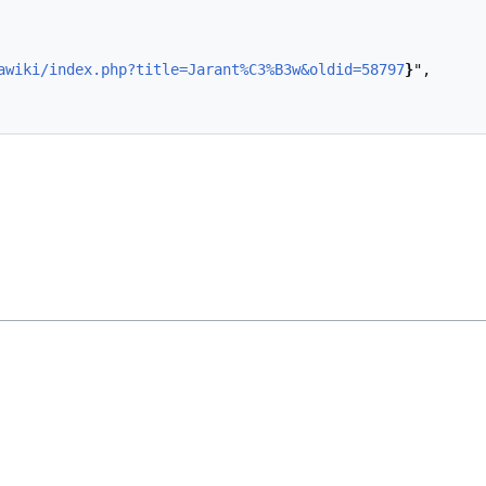
awiki/index.php?title=Jarant%C3%B3w&oldid=58797
}
",
