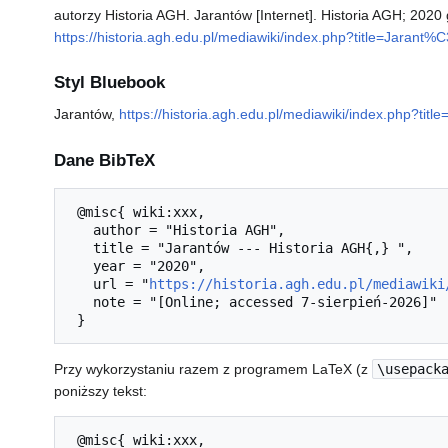
autorzy Historia AGH. Jarantów [Internet]. Historia AGH; 2020
https://historia.agh.edu.pl/mediawiki/index.php?title=Jaran
Styl Bluebook
Jarantów,
https://historia.agh.edu.pl/mediawiki/index.php?t
Dane BibTeX
 @misc{ wiki:xxx,

   author = "Historia AGH",

   title = "Jarantów --- Historia AGH{,} ",

   year = "2020",

   url = "
https://historia.agh.edu.pl/mediawiki
   note = "[Online; accessed 7-sierpień-2026]"

Przy wykorzystaniu razem z programem LaTeX (z
\usepack
poniższy tekst:
 @misc{ wiki:xxx,
