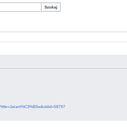
Szukaj
php?title=Jarant%C3%B3w&oldid=58797