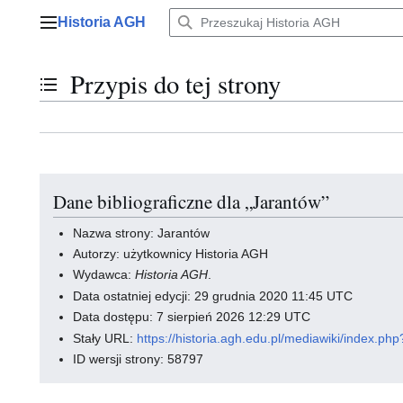
Przejdź
Historia AGH
do
Menu główne
zawartości
Przypis do tej strony
Przełącz stan spisu treści
Dane bibliograficzne dla „Jarantów”
Nazwa strony: Jarantów
Autorzy: użytkownicy Historia AGH
Wydawca:
Historia AGH
.
Data ostatniej edycji: 29 grudnia 2020 11:45 UTC
Data dostępu: 7 sierpień 2026 12:29 UTC
Stały URL:
https://historia.agh.edu.pl/mediawiki/index.
ID wersji strony: 58797