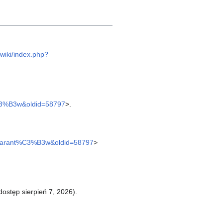
awiki/index.php?
t%C3%B3w&oldid=58797
>.
tle=Jarant%C3%B3w&oldid=58797
>
dostęp sierpień 7, 2026).