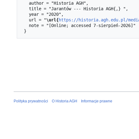
   author = "Historia AGH",

   title = "Jarantów --- Historia AGH{,} ",

   year = "2020",

   url = "
\url{
https://historia.agh.edu.pl/medi
   note = "[Online; accessed 7-sierpień-2026]"

Polityka prywatności
O Historia AGH
Informacje prawne