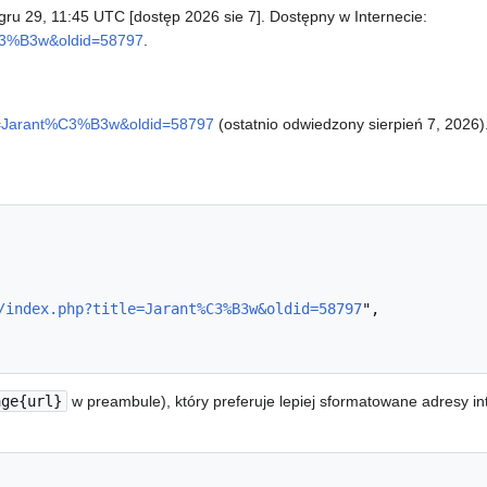
 gru 29, 11:45 UTC [dostęp 2026 sie 7]. Dostępny w Internecie:
t%C3%B3w&oldid=58797
.
itle=Jarant%C3%B3w&oldid=58797
(ostatnio odwiedzony sierpień 7, 2026)
/index.php?title=Jarant%C3%B3w&oldid=58797
",

age{url}
w preambule), który preferuje lepiej sformatowane adresy i