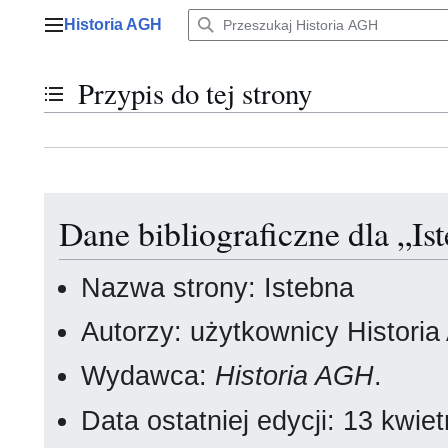
Przejdź
Historia AGH
do
Menu główne
zawartości
Przypis do tej strony
Przełącz stan spisu treści
Dane bibliograficzne dla „Is
Nazwa strony: Istebna
Autorzy: użytkownicy Histori
Wydawca:
Historia AGH
.
Data ostatniej edycji: 13 kwi