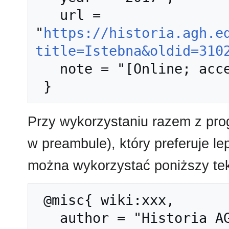
   url = 
"
https://historia.agh.e
title=Istebna&oldid=310
   note = "[Online; accessed 7-sierpień-2026]"

Przy wykorzystaniu razem z pr
w preambule), który preferuje l
można wykorzystać poniższy tek
 @misc{ wiki:xxx,

   author = "Historia AGH",
