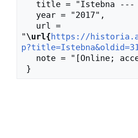
   title = "Istebna --- Historia AGH{,} ",

   year = "2017",

   url = 
"
\url{
https://historia.
p?title=Istebna&oldid=3
   note = "[Online; accessed 7-sierpień-2026]"
