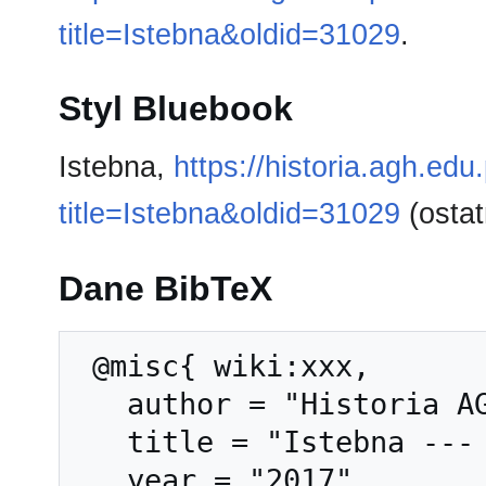
title=Istebna&oldid=31029
.
Styl Bluebook
Istebna,
https://historia.agh.edu
title=Istebna&oldid=31029
(ostat
Dane BibTeX
 @misc{ wiki:xxx,

   author = "Historia AGH",

   title = "Istebna --- Historia AGH{,} ",

   year = "2017",
