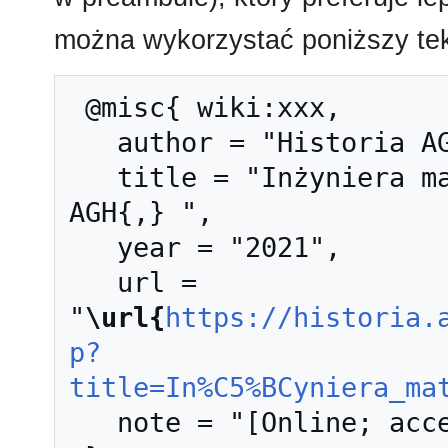
można wykorzystać poniższy tek
 @misc{ wiki:xxx,

   author = "Historia AGH",

   title = "Inżyniera materiałowa --- Historia 
AGH{,} ",

   year = "2021",

   url = 
"
\url{
https://historia.
p?
title=In%C5%BCyniera_ma
   note = "[Online; accessed 9-sierpień-2026]"
