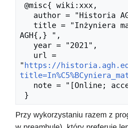
 @misc{ wiki:xxx,

   author = "Historia AGH",

   title = "Inżyniera materiałowa --- Historia 
AGH{,} ",

   year = "2021",

   url = 
"
https://historia.agh.e
title=In%C5%BCyniera_ma
   note = "[Online; accessed 9-sierpień-2026]"

Przy wykorzystaniu razem z pr
w preambule), który preferuje l