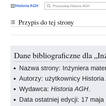
Przejdź
Historia AGH
do
Menu główne
zawartości
Przypis do tej strony
Przełącz stan spisu treści
Dane bibliograficzne dla „I
Nazwa strony: Inżyniera mate
Autorzy: użytkownicy Histori
Wydawca:
Historia AGH
.
Data ostatniej edycji: 17 maj