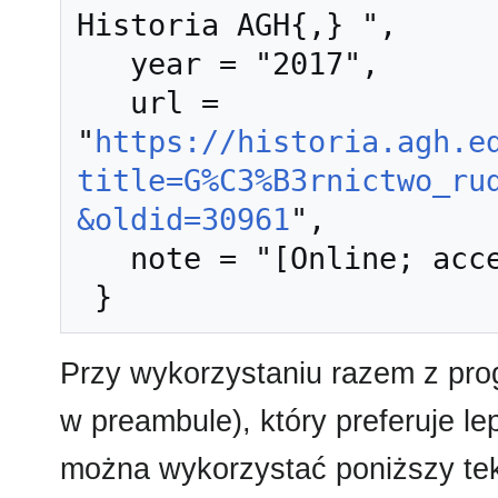
Historia AGH{,} ",

   year = "2017",

   url = 
"
https://historia.agh.e
title=G%C3%B3rnictwo_ru
&oldid=30961
",

   note = "[Online; accessed 6-sierpień-2026]"

Przy wykorzystaniu razem z pr
w preambule), który preferuje l
można wykorzystać poniższy tek