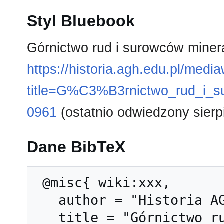
Styl Bluebook
Górnictwo rud i surowców miner
https://historia.agh.edu.pl/medi
title=G%C3%B3rnictwo_rud_i_
0961
(ostatnio odwiedzony sierp
Dane BibTeX
 @misc{ wiki:xxx,

   author = "Historia AGH",

   title = "Górnictwo rud i surowców mineralnych --- 