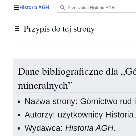
Przejdź
Historia AGH
do
Menu główne
zawartości
Przypis do tej strony
Przełącz stan spisu treści
Dane bibliograficzne dla „G
mineralnych”
Nazwa strony: Górnictwo rud 
Autorzy: użytkownicy Histori
Wydawca:
Historia AGH
.