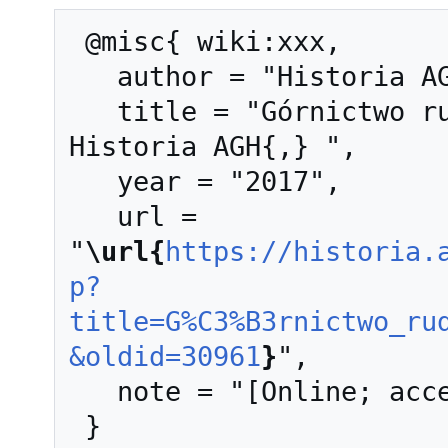
 @misc{ wiki:xxx,

   author = "Historia AGH",

   title = "Górnictwo rud i surowców mineralnych --- 
Historia AGH{,} ",

   year = "2017",

   url = 
"
\url{
https://historia.
p?
title=G%C3%B3rnictwo_ru
&oldid=30961
}
",

   note = "[Online; accessed 6-sierpień-2026]"
