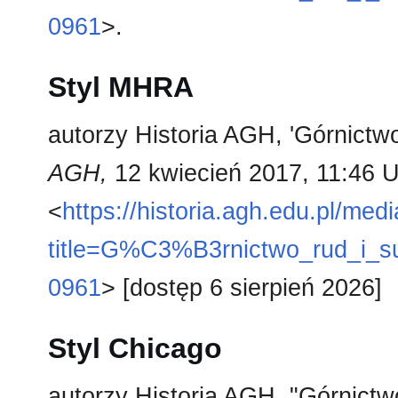
0961
>.
Styl MHRA
autorzy Historia AGH, 'Górnictw
AGH,
12 kwiecień 2017, 11:46 
<
https://historia.agh.edu.pl/med
title=G%C3%B3rnictwo_rud_i_
0961
> [dostęp 6 sierpień 2026]
Styl Chicago
autorzy Historia AGH, "Górnict