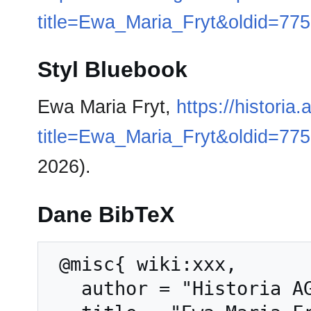
title=Ewa_Maria_Fryt&oldid=77
Styl Bluebook
Ewa Maria Fryt,
https://historia
title=Ewa_Maria_Fryt&oldid=77
2026).
Dane BibTeX
 @misc{ wiki:xxx,

   author = "Historia AGH",
