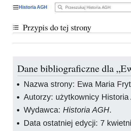
Przejdź
Historia AGH
do
Menu główne
zawartości
Przypis do tej strony
Przełącz stan spisu treści
Dane bibliograficzne dla „E
Nazwa strony: Ewa Maria Fry
Autorzy: użytkownicy Histori
Wydawca:
Historia AGH
.
Data ostatniej edycji: 7 kwie