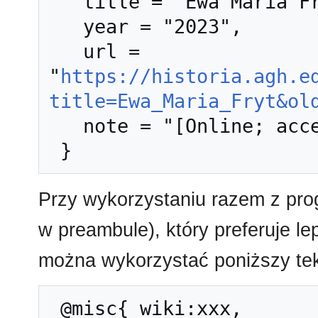
   title = "Ewa Maria Fryt --- Historia AGH{,} ",

   year = "2023",

   url = 
"
https://historia.agh.e
title=Ewa_Maria_Fryt&ol
   note = "[Online; accessed 8-sierpień-2026]"

Przy wykorzystaniu razem z pr
w preambule), który preferuje l
można wykorzystać poniższy tek
 @misc{ wiki:xxx,
