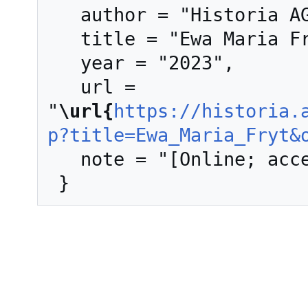
   author = "Historia AGH",

   title = "Ewa Maria Fryt --- Historia AGH{,} ",

   year = "2023",

   url = 
"
\url{
https://historia.
p?title=Ewa_Maria_Fryt&
   note = "[Online; accessed 8-sierpień-2026]"
