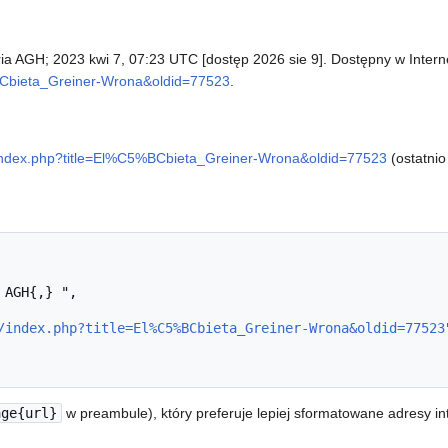
oria AGH; 2023 kwi 7, 07:23 UTC [dostęp 2026 sie 9]. Dostępny w Intern
5%BCbieta_Greiner-Wrona&oldid=77523
.
ki/index.php?title=El%C5%BCbieta_Greiner-Wrona&oldid=77523
(ostatnio
/index.php?title=El%C5%BCbieta_Greiner-Wrona&oldid=77523
age{url}
w preambule), który preferuje lepiej sformatowane adresy i