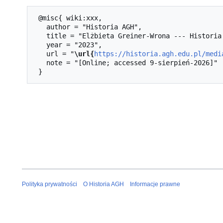
 @misc{ wiki:xxx,

   author = "Historia AGH",

   title = "Elżbieta Greiner-Wrona --- Historia AGH{,} ",

   year = "2023",

   url = "
\url{
https://historia.agh.edu.pl/medi
   note = "[Online; accessed 9-sierpień-2026]"

Polityka prywatności
O Historia AGH
Informacje prawne