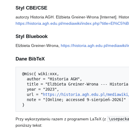
Styl CBE/CSE
autorzy Historia AGH. Elżbieta Greiner-Wrona [Internet]. Hist
https://historia.agh.edu.pl/mediawiki/index.php?title=El%C
Styl Bluebook
Elżbieta Greiner-Wrona,
https://historia.agh.edu.pl/mediawi
Dane BibTeX
 @misc{ wiki:xxx,

   author = "Historia AGH",

   title = "Elżbieta Greiner-Wrona --- Historia AGH{,} ",

   year = "2023",

   url = "
https://historia.agh.edu.pl/mediawiki
   note = "[Online; accessed 9-sierpień-2026]"

Przy wykorzystaniu razem z programem LaTeX (z
\usepack
poniższy tekst: