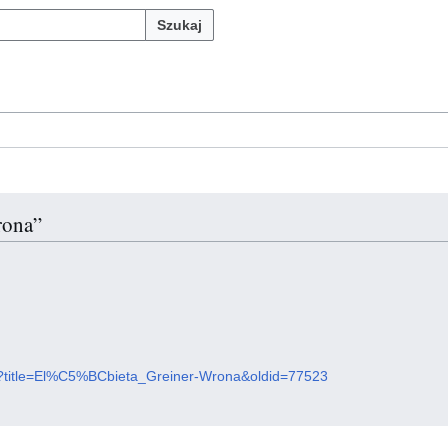
Szukaj
rona”
php?title=El%C5%BCbieta_Greiner-Wrona&oldid=77523