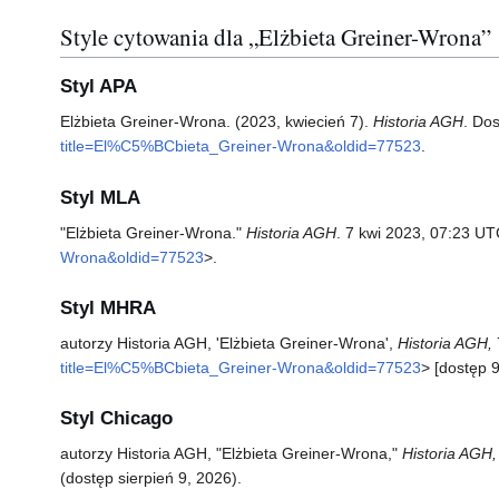
Style cytowania dla „Elżbieta Greiner-Wrona”
Styl APA
Elżbieta Greiner-Wrona. (2023, kwiecień 7).
Historia AGH
. Do
title=El%C5%BCbieta_Greiner-Wrona&oldid=77523
.
Styl MLA
"Elżbieta Greiner-Wrona."
Historia AGH
. 7 kwi 2023, 07:23 UT
Wrona&oldid=77523
>.
Styl MHRA
autorzy Historia AGH, 'Elżbieta Greiner-Wrona',
Historia AGH,
title=El%C5%BCbieta_Greiner-Wrona&oldid=77523
> [dostęp 9
Styl Chicago
autorzy Historia AGH, "Elżbieta Greiner-Wrona,"
Historia AGH,
(dostęp sierpień 9, 2026).