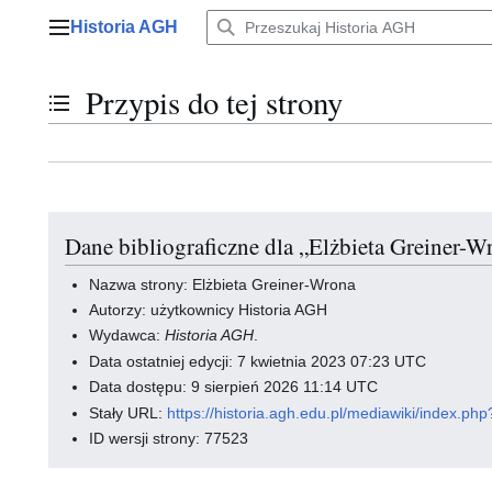
Przejdź
Historia AGH
do
Menu główne
zawartości
Przypis do tej strony
Przełącz stan spisu treści
Dane bibliograficzne dla „Elżbieta Greiner-W
Nazwa strony: Elżbieta Greiner-Wrona
Autorzy: użytkownicy Historia AGH
Wydawca:
Historia AGH
.
Data ostatniej edycji: 7 kwietnia 2023 07:23 UTC
Data dostępu: 9 sierpień 2026 11:14 UTC
Stały URL:
https://historia.agh.edu.pl/mediawiki/index.
ID wersji strony: 77523