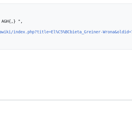
awiki/index.php?title=El%C5%BCbieta_Greiner-Wrona&oldid=