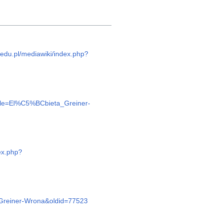
h.edu.pl/mediawiki/index.php?
?title=El%C5%BCbieta_Greiner-
dex.php?
a_Greiner-Wrona&oldid=77523