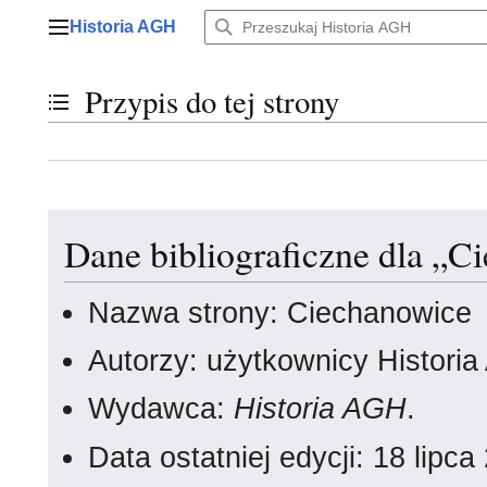
Przejdź
Historia AGH
do
Menu główne
zawartości
Przypis do tej strony
Przełącz stan spisu treści
Dane bibliograficzne dla „C
Nazwa strony: Ciechanowice
Autorzy: użytkownicy Histori
Wydawca:
Historia AGH
.
Data ostatniej edycji: 18 lip