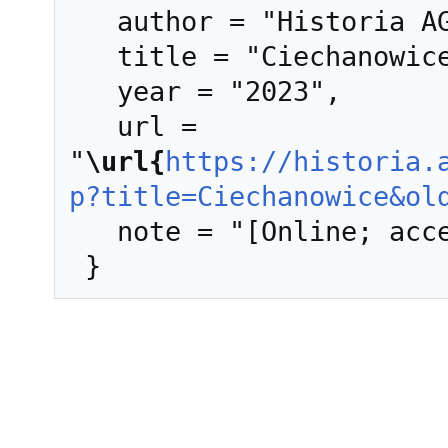
   author = "Historia AGH",

   title = "Ciechanowice --- Historia AGH{,} ",

   year = "2023",

   url = 
"
\url{
https://historia.
p?title=Ciechanowice&ol
   note = "[Online; accessed 8-sierpień-2026]"
