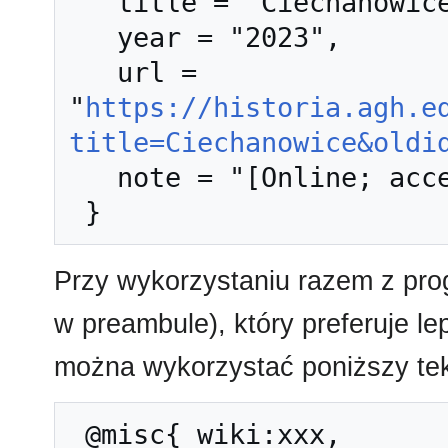
   title = "Ciechanowice --- Historia AGH{,} ",

   year = "2023",

   url = 
"
https://historia.agh.e
title=Ciechanowice&oldi
   note = "[Online; accessed 8-sierpień-2026]"

Przy wykorzystaniu razem z pr
w preambule), który preferuje l
można wykorzystać poniższy tek
 @misc{ wiki:xxx,
