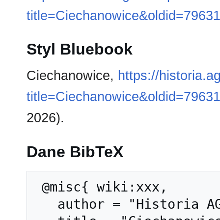
title=Ciechanowice&oldid=7963
Styl Bluebook
Ciechanowice,
https://historia.
title=Ciechanowice&oldid=7963
2026).
Dane BibTeX
 @misc{ wiki:xxx,

   author = "Historia AGH",
