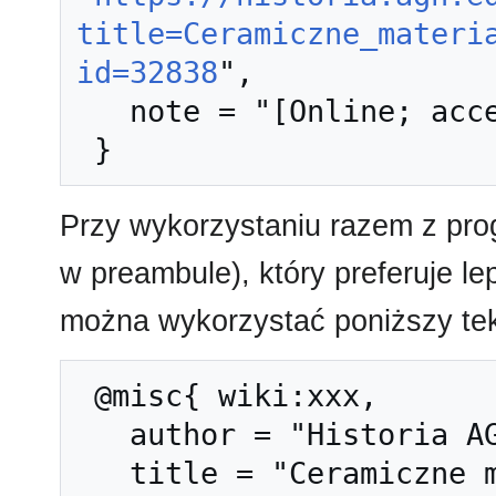
title=Ceramiczne_materi
id=32838
",

   note = "[Online; accessed 8-sierpień-2026]"

Przy wykorzystaniu razem z pr
w preambule), który preferuje l
można wykorzystać poniższy tek
 @misc{ wiki:xxx,

   author = "Historia AGH",

   title = "Ceramiczne materiały ogniotrwałe --- 