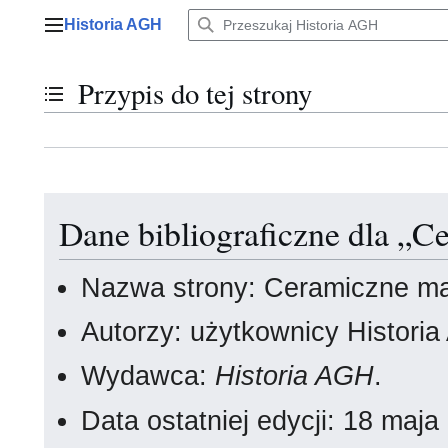
Przejdź
Historia AGH
do
Menu główne
zawartości
Przypis do tej strony
Przełącz stan spisu treści
Dane bibliograficzne dla „C
Nazwa strony: Ceramiczne mat
Autorzy: użytkownicy Histori
Wydawca:
Historia AGH
.
Data ostatniej edycji: 18 maj