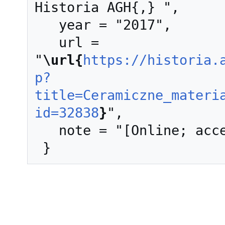
Historia AGH{,} ",

   year = "2017",

   url = 
"
\url{
https://historia.
p?
title=Ceramiczne_materi
id=32838
}
",

   note = "[Online; accessed 8-sierpień-2026]"
