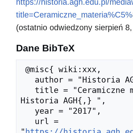
https://historia.agh.edu.pl/medi
title=Ceramiczne_materia%C5
(ostatnio odwiedzony sierpień 8,
Dane BibTeX
 @misc{ wiki:xxx,

   author = "Historia AGH",

   title = "Ceramiczne materiały ogniotrwałe --- 
Historia AGH{,} ",

   year = "2017",

   url = 
"
https://historia.agh.e