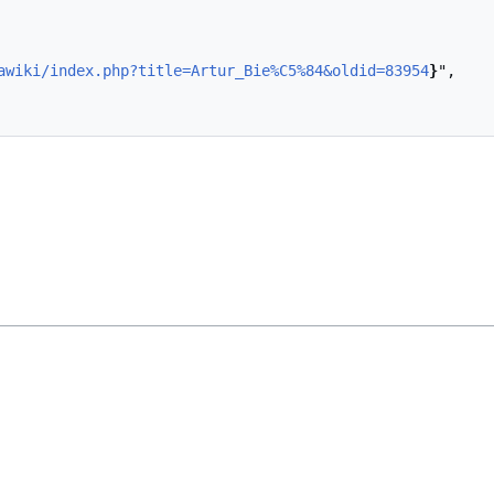
awiki/index.php?title=Artur_Bie%C5%84&oldid=83954
}
",
