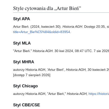
Style cytowania dla „Artur Bień”
Styl APA
Artur Bień. (2024, kwiecień 30).
Historia AGH
. Dostęp 20:35, s
title=Artur_Bie%C5%84&oldid=83954
.
Styl MLA
"Artur Bień."
Historia AGH
. 30 kwi 2024, 08:47 UTC. 7 sie 202
Styl MHRA
autorzy Historia AGH, 'Artur Bień',
Historia AGH,
30 kwiecień 2
[dostęp 7 sierpień 2026]
Styl Chicago
autorzy Historia AGH, "Artur Bień,"
Historia AGH,
https://hist
Styl CBE/CSE