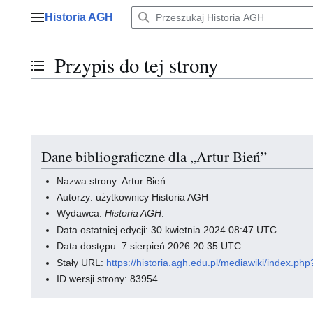
Przejdź
Historia AGH
do
Menu główne
zawartości
Przypis do tej strony
Przełącz stan spisu treści
Dane bibliograficzne dla „Artur Bień”
Nazwa strony: Artur Bień
Autorzy: użytkownicy Historia AGH
Wydawca:
Historia AGH
.
Data ostatniej edycji: 30 kwietnia 2024 08:47 UTC
Data dostępu: 7 sierpień 2026 20:35 UTC
Stały URL:
https://historia.agh.edu.pl/mediawiki/index.
ID wersji strony: 83954