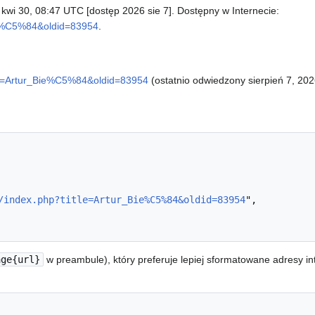
4 kwi 30, 08:47 UTC [dostęp 2026 sie 7]. Dostępny w Internecie:
_Bie%C5%84&oldid=83954
.
title=Artur_Bie%C5%84&oldid=83954
(ostatnio odwiedzony sierpień 7, 202
/index.php?title=Artur_Bie%C5%84&oldid=83954
",

age{url}
w preambule), który preferuje lepiej sformatowane adresy i