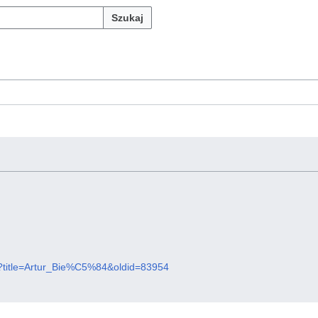
Szukaj
php?title=Artur_Bie%C5%84&oldid=83954