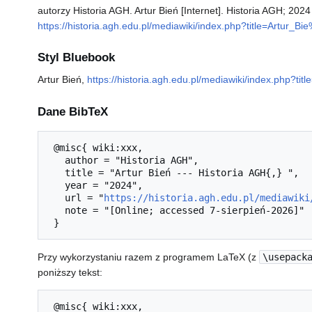
autorzy Historia AGH. Artur Bień [Internet]. Historia AGH; 202
https://historia.agh.edu.pl/mediawiki/index.php?title=Artur
Styl Bluebook
Artur Bień,
https://historia.agh.edu.pl/mediawiki/index.php?
Dane BibTeX
 @misc{ wiki:xxx,

   author = "Historia AGH",

   title = "Artur Bień --- Historia AGH{,} ",

   year = "2024",

   url = "
https://historia.agh.edu.pl/mediawiki
   note = "[Online; accessed 7-sierpień-2026]"

Przy wykorzystaniu razem z programem LaTeX (z
\usepack
poniższy tekst:
 @misc{ wiki:xxx,
