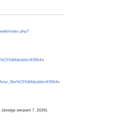
iawiki/index.php?
_Bie%C5%84&oldid=83954
>.
tle=Artur_Bie%C5%84&oldid=83954
>
4
(dostęp sierpień 7, 2026).