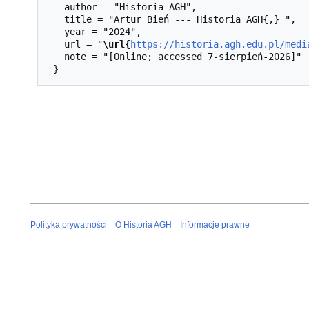
   author = "Historia AGH",

   title = "Artur Bień --- Historia AGH{,} ",

   year = "2024",

   url = "
\url{
https://historia.agh.edu.pl/medi
   note = "[Online; accessed 7-sierpień-2026]"

Polityka prywatności
O Historia AGH
Informacje prawne