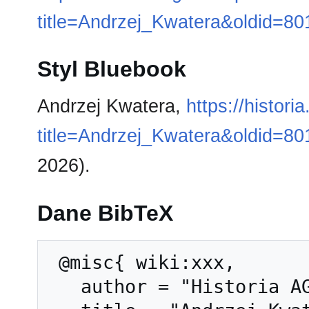
title=Andrzej_Kwatera&oldid=80
Styl Bluebook
Andrzej Kwatera,
https://histor
title=Andrzej_Kwatera&oldid=80
2026).
Dane BibTeX
 @misc{ wiki:xxx,

   author = "Historia AGH",
