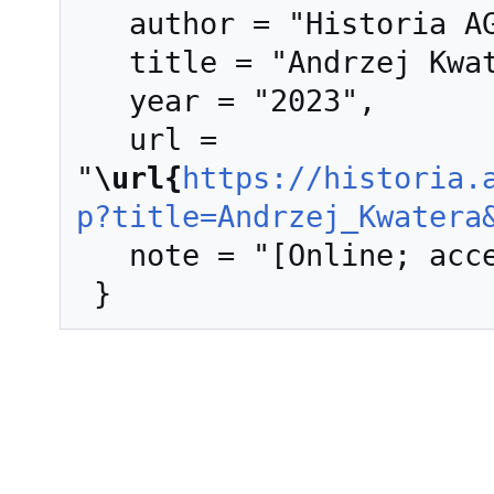
   author = "Historia AGH",

   title = "Andrzej Kwatera --- Historia AGH{,} ",

   year = "2023",

   url = 
"
\url{
https://historia.
p?title=Andrzej_Kwatera
   note = "[Online; accessed 9-sierpień-2026]"
