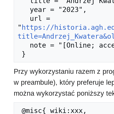
   title = "Andrzej Kwatera --- Historia AGH{,} ",

   year = "2023",

   url = 
"
https://historia.agh.e
title=Andrzej_Kwatera&o
   note = "[Online; accessed 9-sierpień-2026]"

Przy wykorzystaniu razem z pr
w preambule), który preferuje l
można wykorzystać poniższy tek
 @misc{ wiki:xxx,
