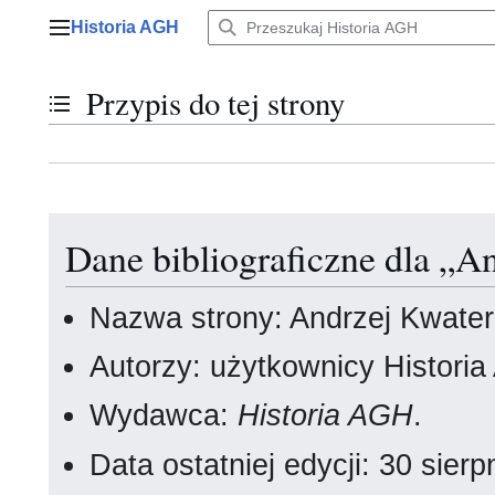
Przejdź
Historia AGH
do
Menu główne
zawartości
Przypis do tej strony
Przełącz stan spisu treści
Dane bibliograficzne dla „A
Nazwa strony: Andrzej Kwate
Autorzy: użytkownicy Histori
Wydawca:
Historia AGH
.
Data ostatniej edycji: 30 sie