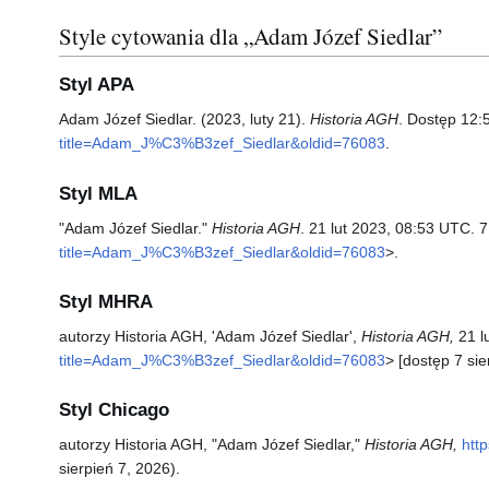
Style cytowania dla „Adam Józef Siedlar”
Styl APA
Adam Józef Siedlar. (2023, luty 21).
Historia AGH
. Dostęp 12:
title=Adam_J%C3%B3zef_Siedlar&oldid=76083
.
Styl MLA
"Adam Józef Siedlar."
Historia AGH
. 21 lut 2023, 08:53 UTC. 7
title=Adam_J%C3%B3zef_Siedlar&oldid=76083
>.
Styl MHRA
autorzy Historia AGH, 'Adam Józef Siedlar',
Historia AGH,
21 l
title=Adam_J%C3%B3zef_Siedlar&oldid=76083
> [dostęp 7 si
Styl Chicago
autorzy Historia AGH, "Adam Józef Siedlar,"
Historia AGH,
htt
sierpień 7, 2026).