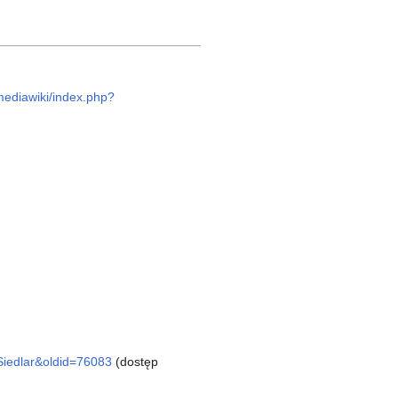
/mediawiki/index.php?
Siedlar&oldid=76083
(dostęp