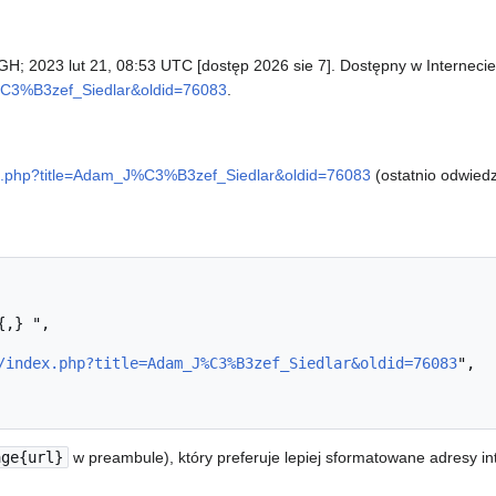
 AGH; 2023 lut 21, 08:53 UTC [dostęp 2026 sie 7]. Dostępny w Internecie
_J%C3%B3zef_Siedlar&oldid=76083
.
ndex.php?title=Adam_J%C3%B3zef_Siedlar&oldid=76083
(ostatnio odwiedz
/index.php?title=Adam_J%C3%B3zef_Siedlar&oldid=76083
",

age{url}
w preambule), który preferuje lepiej sformatowane adresy i