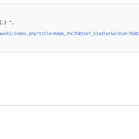
awiki/index.php?title=Adam_J%C3%B3zef_Siedlar&oldid=7608