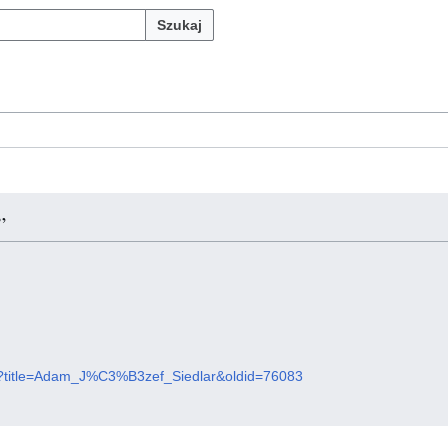
Szukaj
”
.php?title=Adam_J%C3%B3zef_Siedlar&oldid=76083