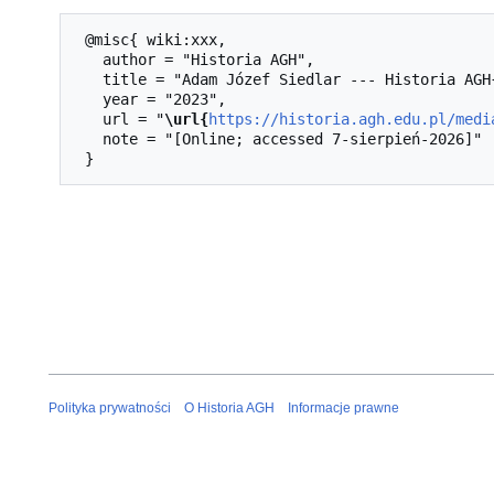
 @misc{ wiki:xxx,

   author = "Historia AGH",

   title = "Adam Józef Siedlar --- Historia AGH{,} ",

   year = "2023",

   url = "
\url{
https://historia.agh.edu.pl/medi
   note = "[Online; accessed 7-sierpień-2026]"

Polityka prywatności
O Historia AGH
Informacje prawne