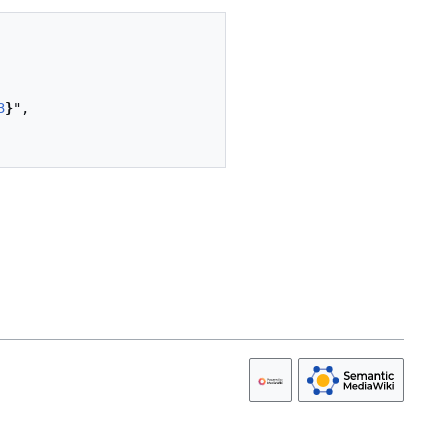
3
}
",
