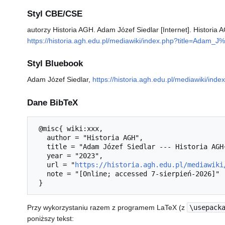
Styl CBE/CSE
autorzy Historia AGH. Adam Józef Siedlar [Internet]. Historia
https://historia.agh.edu.pl/mediawiki/index.php?title=Adam
Styl Bluebook
Adam Józef Siedlar,
https://historia.agh.edu.pl/mediawiki/i
Dane BibTeX
 @misc{ wiki:xxx,

   author = "Historia AGH",

   title = "Adam Józef Siedlar --- Historia AGH{,} ",

   year = "2023",

   url = "
https://historia.agh.edu.pl/mediawiki
   note = "[Online; accessed 7-sierpień-2026]"

Przy wykorzystaniu razem z programem LaTeX (z
\usepack
poniższy tekst: