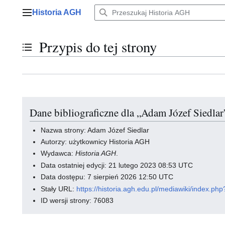
Przejdź
Historia AGH
do
Menu główne
zawartości
Przypis do tej strony
Przełącz stan spisu treści
Dane bibliograficzne dla „Adam Józef Siedlar
Nazwa strony: Adam Józef Siedlar
Autorzy: użytkownicy Historia AGH
Wydawca:
Historia AGH
.
Data ostatniej edycji: 21 lutego 2023 08:53 UTC
Data dostępu: 7 sierpień 2026 12:50 UTC
Stały URL:
https://historia.agh.edu.pl/mediawiki/index
ID wersji strony: 76083