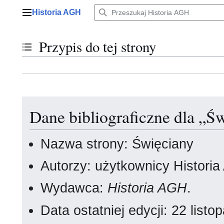
Przejdź
Historia AGH
do
Menu główne
zawartości
Przypis do tej strony
Przełącz stan spisu treści
Dane bibliograficzne dla „Ś
Nazwa strony: Święciany
Autorzy: użytkownicy Histori
Wydawca:
Historia AGH
.
Data ostatniej edycji: 22 lis