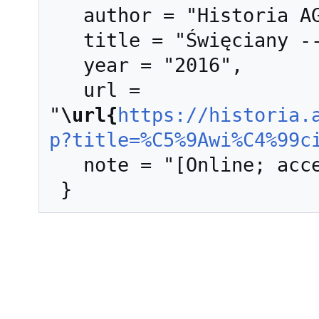
   author = "Historia AGH",

   title = "Święciany --- Historia AGH{,} ",

   year = "2016",

   url = 
"
\url{
https://historia.
p?title=%C5%9Awi%C4%99c
   note = "[Online; accessed 9-sierpień-2026]"
