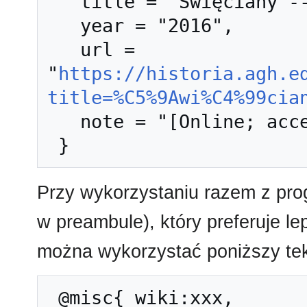
   title = "Święciany --- Historia AGH{,} ",

   year = "2016",

   url = 
"
https://historia.agh.e
title=%C5%9Awi%C4%99cia
   note = "[Online; accessed 9-sierpień-2026]"

Przy wykorzystaniu razem z pr
w preambule), który preferuje l
można wykorzystać poniższy tek
 @misc{ wiki:xxx,
