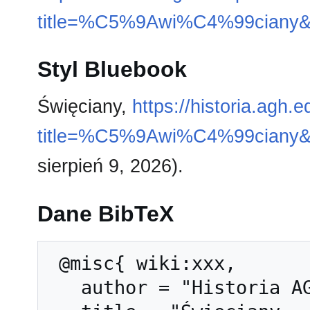
title=%C5%9Awi%C4%99ciany&
Styl Bluebook
Święciany,
https://historia.agh.
title=%C5%9Awi%C4%99ciany&
sierpień 9, 2026).
Dane BibTeX
 @misc{ wiki:xxx,

   author = "Historia AGH",
