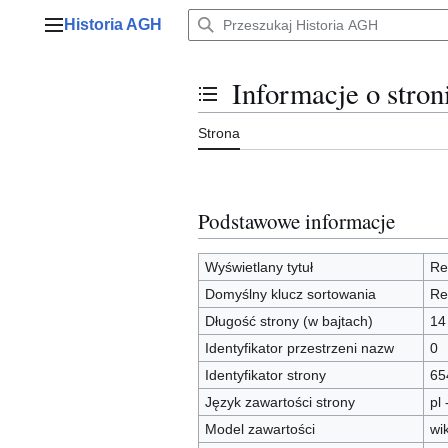
Przejdź
Historia AGH
do
Menu główne
zawartości
Informacje o stron
Przełącz stan spisu treści
Strona
Podstawowe informacje
Wyświetlany tytuł
Re
Domyślny klucz sortowania
Re
Długość strony (w bajtach)
14
Identyfikator przestrzeni nazw
0
Identyfikator strony
65
Język zawartości strony
pl 
Model zawartości
wi