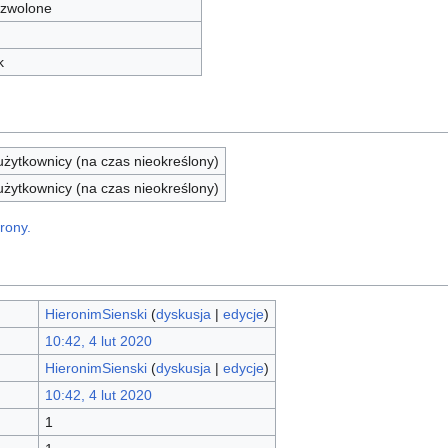
zwolone
k
żytkownicy (na czas nieokreślony)
żytkownicy (na czas nieokreślony)
rony.
HieronimSienski
(
dyskusja
|
edycje
)
10:42, 4 lut 2020
HieronimSienski
(
dyskusja
|
edycje
)
10:42, 4 lut 2020
1