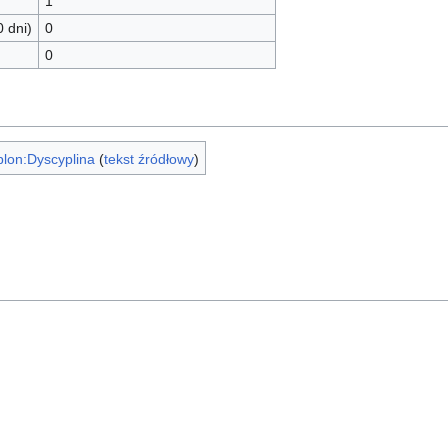
1
0 dni)
0
0
lon:Dyscyplina
(
tekst źródłowy
)