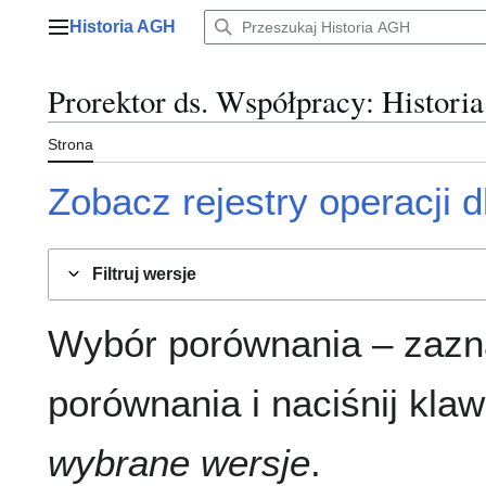
Przejdź
Historia AGH
do
Menu główne
zawartości
Prorektor ds. Współpracy
: Historia
Strona
Zobacz rejestry operacji dl
Filtruj wersje
Wybór porównania – zazn
porównania i naciśnij klaw
wybrane wersje
.