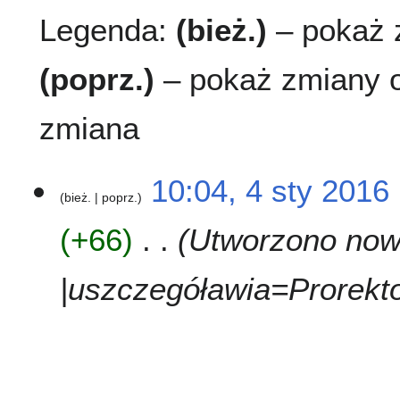
Legenda:
(bież.)
– pokaż z
(poprz.)
– pokaż zmiany o
zmiana
4
10:04, 4 sty 2016
bież.
poprz.
s
t
+66
Utworzono nową
y
2
0
|uszczegóławia=Prorekto
1
6