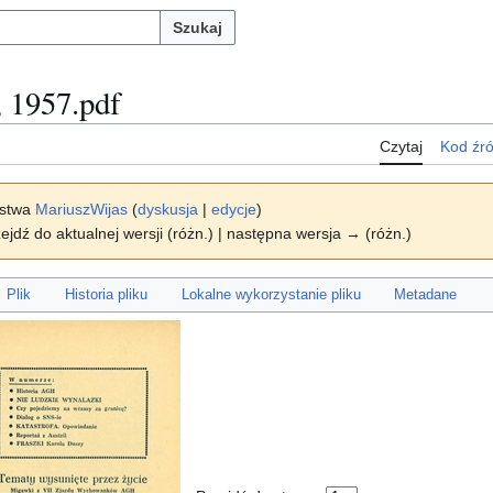
Szukaj
, 1957.pdf
Czytaj
Kod źr
rstwa
MariuszWijas
(
dyskusja
|
edycje
)
ejdź do aktualnej wersji (różn.) | następna wersja → (różn.)
Plik
Historia pliku
Lokalne wykorzystanie pliku
Metadane