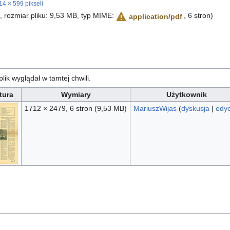
14 × 599 pikseli
i, rozmiar pliku: 9,53 MB, typ MIME:
, 6 stron)
application/pdf
plik wyglądał w tamtej chwili.
tura
Wymiary
Użytkownik
1712 × 2479, 6 stron
(9,53 MB)
MariuszWijas
(
dyskusja
|
edyc