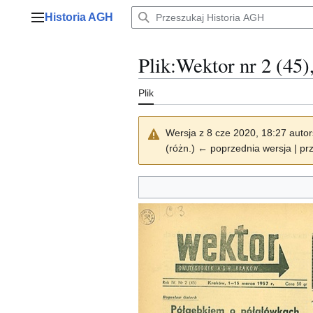
Przejdź
Historia AGH
do
Menu główne
zawartości
Plik
:
Wektor nr 2 (45)
Plik
Wersja z 8 cze 2020, 18:27 auto
(różn.) ← poprzednia wersja | prz