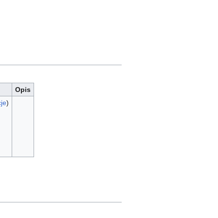
Opis
je
)