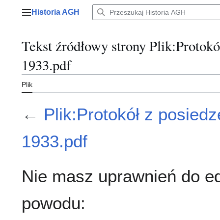
Przejdź
Historia AGH
do
Menu główne
zawartości
Tekst źródłowy strony Plik:Protokó
1933.pdf
Plik
←
Plik:Protokół z posiedz
1933.pdf
Nie masz uprawnień do ed
powodu: