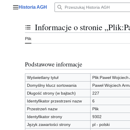
Przejdź
Historia AGH
do
Menu główne
zawartości
Informacje o stronie „Plik:
Przełącz stan spisu treści
Plik
Podstawowe informacje
Wyświetlany tytuł
Plik:Paweł Wojciech
Domyślny klucz sortowania
Paweł Wojciech Arma
Długość strony (w bajtach)
227
Identyfikator przestrzeni nazw
6
Przestrzeń nazw
Plik
Identyfikator strony
9302
Język zawartości strony
pl - polski