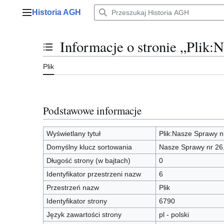
Przejdź
Historia AGH
do
Menu główne
zawartości
Informacje o stronie „Plik:
Przełącz stan spisu treści
Plik
Podstawowe informacje
Wyświetlany tytuł
Plik:Nasze Sprawy n
Domyślny klucz sortowania
Nasze Sprawy nr 26,
Długość strony (w bajtach)
0
Identyfikator przestrzeni nazw
6
Przestrzeń nazw
Plik
Identyfikator strony
6790
Język zawartości strony
pl - polski