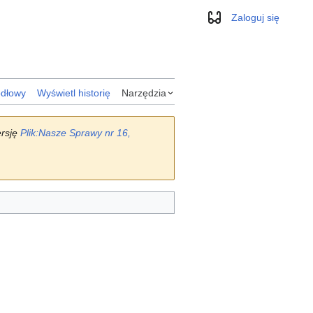
Zaloguj się
Wygląd
ódłowy
Wyświetl historię
Narzędzia
ersję
Plik:Nasze Sprawy nr 16,