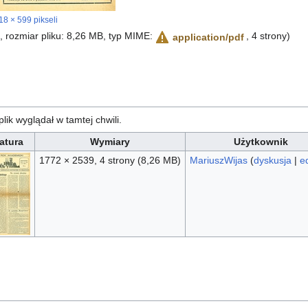
18 × 599 pikseli
i, rozmiar pliku: 8,26 MB, typ MIME:
, 4 strony)
application/pdf
plik wyglądał w tamtej chwili.
atura
Wymiary
Użytkownik
1772 × 2539, 4 strony
(8,26 MB)
MariuszWijas
(
dyskusja
|
e