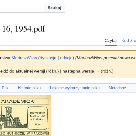
Szukaj
 16, 1954.pdf
Czytaj
Kod źr
orstwa
MariuszWijas
(
dyskusja
|
edycje
)
(MariuszWijas przesłał nową w
zejdź do aktualnej wersji (różn.) | następna wersja → (różn.)
Plik
Historia pliku
Lokalne wykorzystanie pliku
Metadane