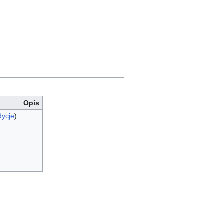
Opis
dycje
)