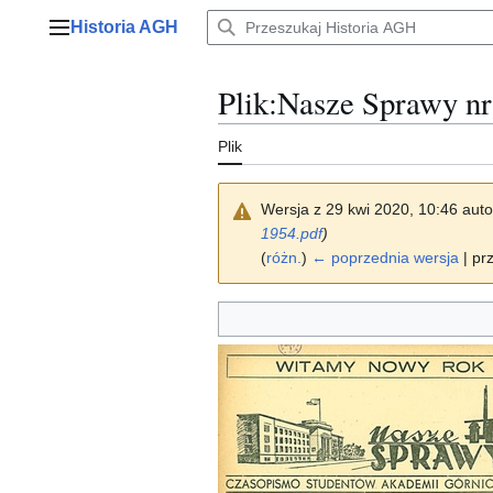
Przejdź
Historia AGH
do
Menu główne
zawartości
Plik
:
Nasze Sprawy nr
Plik
Wersja z 29 kwi 2020, 10:46 aut
1954.pdf
)
(
różn.
)
← poprzednia wersja
| pr