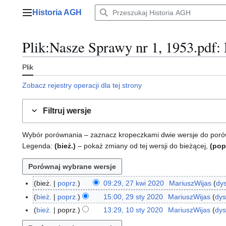
Przejdź
Historia AGH
do
Menu główne
zawartości
Plik
:
Nasze Sprawy nr 1, 1953.pdf
:
Plik
Zobacz rejestry operacji dla tej strony
Filtruj wersje
Wybór porównania – zaznacz kropeczkami dwie wersje do porównan
Legenda:
(bież.)
– pokaż zmiany od tej wersji do bieżącej,
(pop
bież.
poprz.
09:29, 27 kwi 2020
MariuszWijas
dy
2
7
bież.
poprz.
15:00, 29 sty 2020
MariuszWijas
dys
2
k
9
bież.
poprz.
13:29, 10 sty 2020
MariuszWijas
dys
1
w
s
N
0