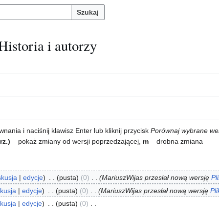
Szukaj
 Historia i autorzy
ia i naciśnij klawisz Enter lub kliknij przycisk
Porównaj wybrane we
rz.)
– pokaż zmiany od wersji poprzedzającej,
m
– drobna zmiana
skusja
edycje
pusta
0
MariuszWijas przesłał nową wersję
Pl
kusja
edycje
pusta
0
MariuszWijas przesłał nową wersję
Pl
kusja
edycje
pusta
0