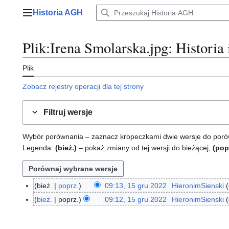
Przejdź
Historia AGH
do
Menu główne
zawartości
Plik
:
Irena Smolarska.jpg
: Historia
Plik
Zobacz rejestry operacji dla tej strony
Filtruj wersje
Wybór porównania – zaznacz kropeczkami dwie wersje do porównan
Legenda:
(bież.)
– pokaż zmiany od tej wersji do bieżącej,
(pop
bież.
poprz.
09:13, 15 gru 2022
HieronimSienski
1
N
5
bież.
poprz.
09:12, 15 gru 2022
HieronimSienski
i
g
N
e
r
i