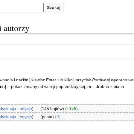
Szukaj
 i autorzy
ia i naciśnij klawisz Enter lub kliknij przycisk
Porównaj wybrane we
rz.)
– pokaż zmiany od wersji poprzedzającej,
m
– drobna zmiana
dyskusja
edycje
145 bajtów
+145
dyskusja
edycje
pusta
0