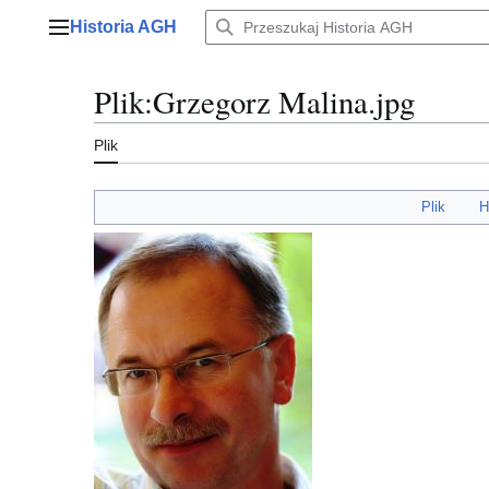
Przejdź
Historia AGH
do
Menu główne
zawartości
Plik
:
Grzegorz Malina.jpg
Plik
Plik
H