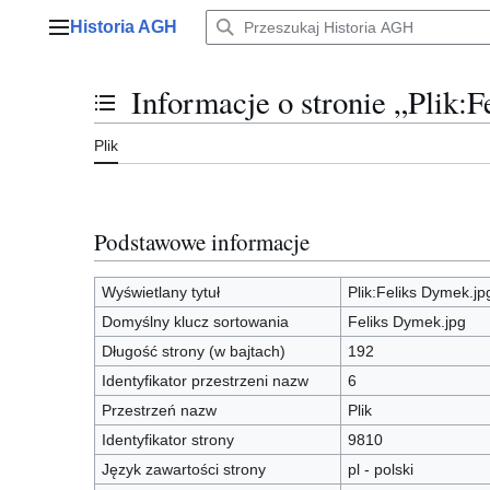
Przejdź
Historia AGH
do
Menu główne
zawartości
Informacje o stronie „Plik:
Przełącz stan spisu treści
Plik
Podstawowe informacje
Wyświetlany tytuł
Plik:Feliks Dymek.jp
Domyślny klucz sortowania
Feliks Dymek.jpg
Długość strony (w bajtach)
192
Identyfikator przestrzeni nazw
6
Przestrzeń nazw
Plik
Identyfikator strony
9810
Język zawartości strony
pl - polski