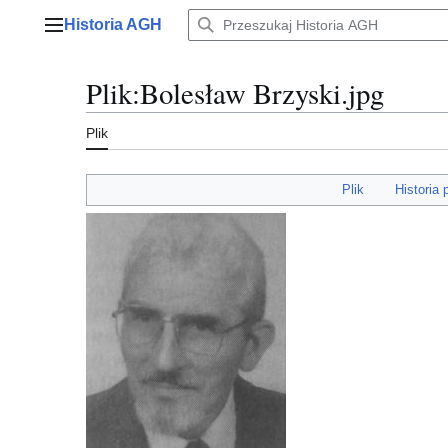
Przejdź
Historia AGH
do
Menu główne
zawartości
Plik
:
Bolesław Brzyski.jpg
Plik
Plik
Historia 