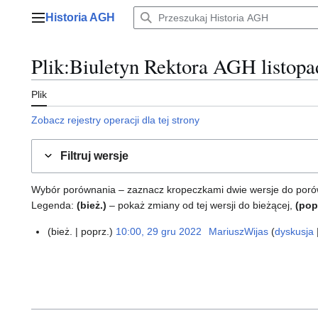
Przejdź
Historia AGH
do
Menu główne
zawartości
Plik
:
Biuletyn Rektora AGH listopa
Plik
Zobacz rejestry operacji dla tej strony
Filtruj wersje
Wybór porównania – zaznacz kropeczkami dwie wersje do porównan
Legenda:
(bież.)
– pokaż zmiany od tej wersji do bieżącej,
(pop
bież.
poprz.
10:00, 29 gru 2022
MariuszWijas
dyskusja
2
N
9
i
g
e
r
p
u
o
2