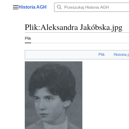
Przejdź
Historia AGH
do
Menu główne
zawartości
Plik
:
Aleksandra Jakóbska.jpg
Plik
Plik
Historia 