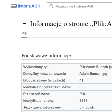
Przejdź
Historia AGH
do
Menu główne
zawartości
Informacje o stronie „Plik
Przełącz stan spisu treści
Plik
Podstawowe informacje
Wyświetlany tytuł
Plik:Adam Bunsch.jp
Domyślny klucz sortowania
Adam Bunsch.jpg
Długość strony (w bajtach)
41
Identyfikator przestrzeni nazw
6
Przestrzeń nazw
Plik
Identyfikator strony
9657
Język zawartości strony
pl - polski