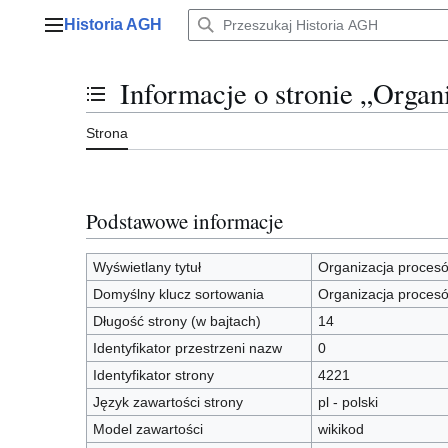
Przejdź
Historia AGH
do
Menu główne
zawartości
Informacje o stronie „Orga
Przełącz stan spisu treści
Strona
Podstawowe informacje
Wyświetlany tytuł
Organizacja proces
Domyślny klucz sortowania
Organizacja proces
Długość strony (w bajtach)
14
Identyfikator przestrzeni nazw
0
Identyfikator strony
4221
Język zawartości strony
pl - polski
Model zawartości
wikikod